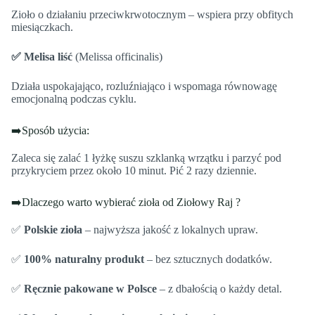
Zioło o działaniu przeciwkrwotocznym – wspiera przy obfitych
miesiączkach.
✅ Melisa liść
(Melissa officinalis)
Działa uspokajająco, rozluźniająco i wspomaga równowagę
emocjonalną podczas cyklu.
➡️Sposób użycia:
Zaleca się zalać 1 łyżkę suszu szklanką wrzątku i parzyć pod
przykryciem przez około 10 minut. Pić 2 razy dziennie.
➡️Dlaczego warto wybierać zioła od Ziołowy Raj ?
✅
Polskie zioła
– najwyższa jakość z lokalnych upraw.
✅
100% naturalny produkt
– bez sztucznych dodatków.
✅
Ręcznie pakowane w Polsce
– z dbałością o każdy detal.