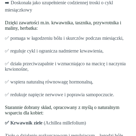
➡️ Doskonała jako uzupełnienie codziennej troski o cykl
miesiączkowy
Dzięki zawartości m.in. krwawnika, tasznika, przywrotnika i
maliny, herbatka:
✅ pomaga w łagodzeniu bólu i skurczów podczas miesiączki,
✅ reguluje cykl i ogranicza nadmierne krwawienia,
✅ działa przeciwzapalnie i wzmacniająco na macicę i naczynia
krwionośne,
✅ wspiera naturalną równowagę hormonalną,
✅ redukuje napięcie nerwowe i poprawia samopoczucie.
Starannie dobrany skład, opracowany z myślą o naturalnym
wsparciu dla kobiet:
✅ Krwawnik ziele
(Achillea millefolium)
Zioło o działaniu rozkurczowym i regulującym – łagodzi bóle