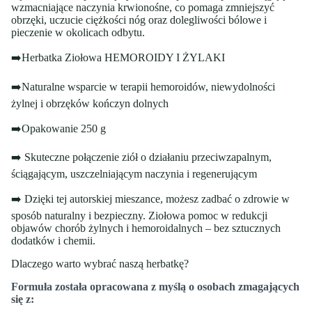
wzmacniające naczynia krwionośne, co pomaga zmniejszyć
obrzęki, uczucie ciężkości nóg oraz dolegliwości bólowe i
pieczenie w okolicach odbytu.
➡️Herbatka Ziołowa HEMOROIDY I ŻYLAKI
➡️Naturalne wsparcie w terapii hemoroidów, niewydolności
żylnej i obrzęków kończyn dolnych
➡️Opakowanie 250 g
➡️ Skuteczne połączenie ziół o działaniu przeciwzapalnym,
ściągającym, uszczelniającym naczynia i regenerującym
➡️ Dzięki tej autorskiej mieszance, możesz zadbać o zdrowie w
sposób naturalny i bezpieczny. Ziołowa pomoc w redukcji
objawów chorób żylnych i hemoroidalnych – bez sztucznych
dodatków i chemii.
Dlaczego warto wybrać naszą herbatkę?
Formuła została opracowana z myślą o osobach zmagających
się z: