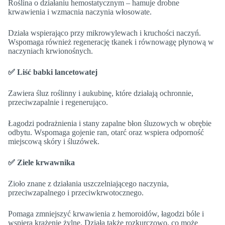
Roślina o działaniu hemostatycznym – hamuje drobne
krwawienia i wzmacnia naczynia włosowate.
Działa wspierająco przy mikrowylewach i kruchości naczyń.
Wspomaga również regenerację tkanek i równowagę płynową w
naczyniach krwionośnych.
✅ Liść babki lancetowatej
Zawiera śluz roślinny i aukubinę, które działają ochronnie,
przeciwzapalnie i regenerująco.
Łagodzi podrażnienia i stany zapalne błon śluzowych w obrębie
odbytu. Wspomaga gojenie ran, otarć oraz wspiera odporność
miejscową skóry i śluzówek.
✅ Ziele krwawnika
Zioło znane z działania uszczelniającego naczynia,
przeciwzapalnego i przeciwkrwotocznego.
Pomaga zmniejszyć krwawienia z hemoroidów, łagodzi bóle i
wspiera krążenie żylne. Działa także rozkurczowo, co może