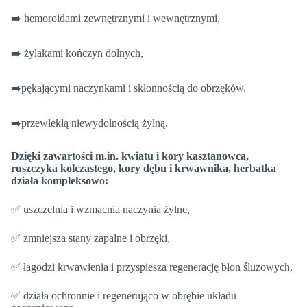
➡️ hemoroidami zewnętrznymi i wewnętrznymi,
➡️ żylakami kończyn dolnych,
➡️pękającymi naczynkami i skłonnością do obrzęków,
➡️przewlekłą niewydolnością żylną.
Dzięki zawartości m.in. kwiatu i kory kasztanowca,
ruszczyka kolczastego, kory dębu i krwawnika, herbatka
działa kompleksowo:
✅ uszczelnia i wzmacnia naczynia żylne,
✅ zmniejsza stany zapalne i obrzęki,
✅ łagodzi krwawienia i przyspiesza regenerację błon śluzowych,
✅ działa ochronnie i regenerująco w obrębie układu