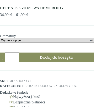
HERBATKA ZIOŁOWA HEMOROIDY
Zakres
34,99
zł
–
61,99
zł
cen:
od
34,99 zł
do
Gramatury
61,99 zł
Dodaj do koszyka
SKU:
BRAK DANYCH
KATEGORIA:
HERBATKI ZIOŁOWE ZIOŁOWY RAJ
Dodatkowe funkcje
Najwyższa jakość
Bezpieczne płatności