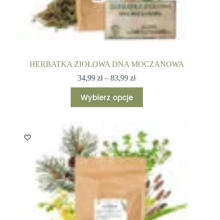
HERBATKA ZIOŁOWA DNA MOCZANOWA
Zakres
34,99
zł
–
83,99
zł
cen:
Ten
od
Wybierz opcje
produkt
34,99 zł
ma
do
wiele
83,99 zł
wariantów.
Opcje
można
wybrać
na
stronie
produktu