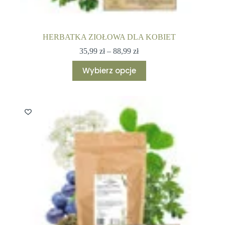
HERBATKA ZIOŁOWA DLA KOBIET
Zakres
35,99
zł
–
88,99
zł
cen:
Ten
od
Wybierz opcje
produkt
35,99 zł
ma
do
wiele
88,99 zł
wariantów.
Opcje
można
wybrać
na
stronie
produktu