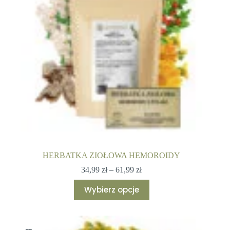
stronie
produktu
HERBATKA ZIOŁOWA HEMOROIDY
Zakres
34,99
zł
–
61,99
zł
cen:
Ten
od
Wybierz opcje
produkt
34,99 zł
ma
do
wiele
61,99 zł
wariantów.
Opcje