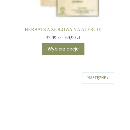
HERBATKA ZIOŁOWA NA ALERGIĘ
Zakres
37,99
zł
–
69,99
zł
cen:
Ten
od
Wybierz opcje
produkt
37,99 zł
ma
do
wiele
69,99 zł
wariantów.
Opcje
można
NASTĘPNE
wybrać
na
stronie
produktu