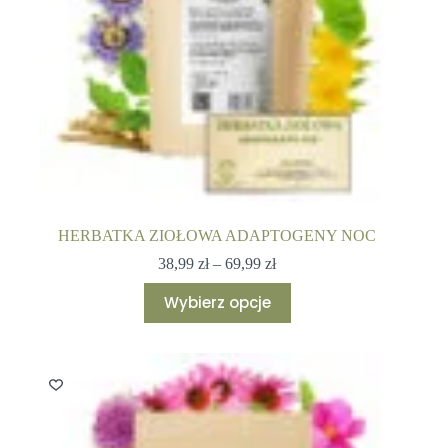
HERBATKA ZIOŁOWA ADAPTOGENY NOC
Zakres
38,99
zł
–
69,99
zł
cen:
Ten
od
Wybierz opcje
produkt
38,99 zł
ma
do
wiele
69,99 zł
wariantów.
Opcje
można
wybrać
na