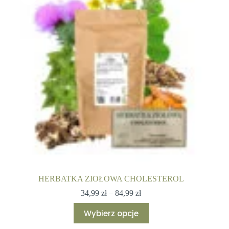
można
wybrać
na
stronie
produktu
HERBATKA ZIOŁOWA CHOLESTEROL
Zakres
34,99
zł
–
84,99
zł
cen:
Ten
od
Wybierz opcje
produkt
34,99 zł
ma