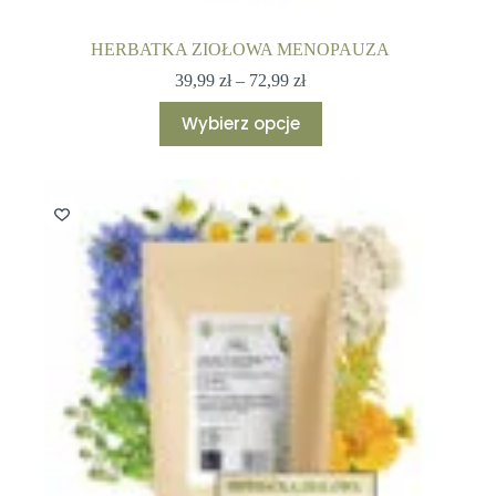
HERBATKA ZIOŁOWA MENOPAUZA
Zakres
39,99
zł
–
72,99
zł
cen:
Ten
od
Wybierz opcje
produkt
39,99 zł
ma
do
wiele
72,99 zł
wariantów.
Opcje
można
wybrać
na
stronie
produktu