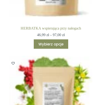
HERBATKA wspierająca przy nałogach
Zakres
46,99
zł
–
97,00
zł
cen:
Ten
od
Wybierz opcje
produkt
46,99 zł
ma
do
wiele
97,00 zł
wariantów.
Opcje
można
wybrać
na
stronie
produktu