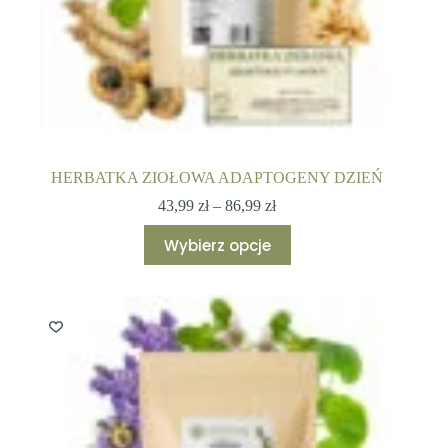
HERBATKA ZIOŁOWA ADAPTOGENY DZIEŃ
Zakres
43,99
zł
–
86,99
zł
cen:
Ten
od
Wybierz opcje
produkt
43,99 zł
ma
do
wiele
86,99 zł
wariantów.
Opcje
można
wybrać
na
stronie
produktu