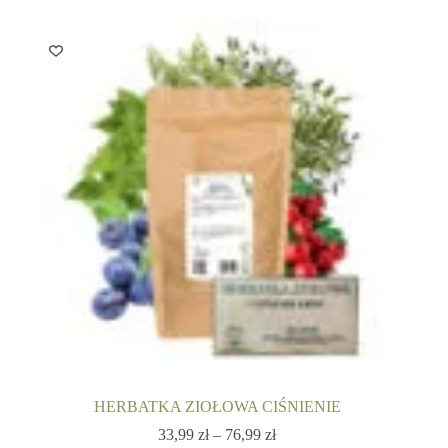
do
wiele
84,99 zł
wariantów.
Opcje
można
wybrać
na
stronie
produktu
HERBATKA ZIOŁOWA CIŚNIENIE
Zakres
33,99
zł
–
76,99
zł