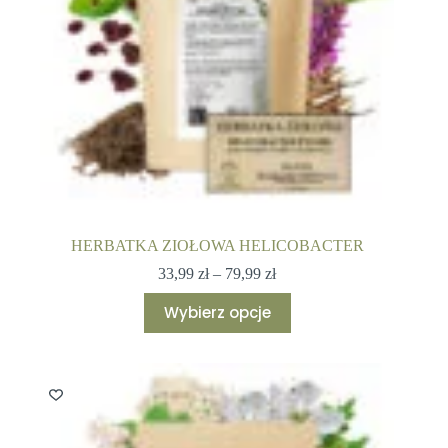
HERBATKA ZIOŁOWA HELICOBACTER
Zakres
33,99
zł
–
79,99
zł
cen:
Ten
od
Wybierz opcje
produkt
33,99 zł
ma
do
wiele
79,99 zł
wariantów.
Opcje
można
wybrać
na