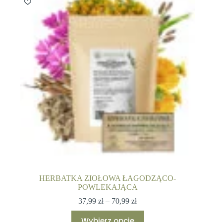
można
wybrać
na
stronie
produktu
HERBATKA ZIOŁOWA ŁAGODZĄCO-
POWLEKAJĄCA
Zakres
37,99
zł
–
70,99
zł
cen:
Ten
od
Wybierz opcje