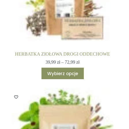
HERBATKA ZIOŁOWA DROGI ODDECHOWE
Zakres
39,99
zł
–
72,99
zł
cen:
Ten
od
Wybierz opcje
produkt
39,99 zł
ma
do
wiele
72,99 zł
wariantów.
Opcje
można
wybrać
na
stronie
produktu