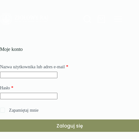
Przejdź
do
treści
Koszyk
Moje konto
Wymagane
Nazwa użytkownika lub adres e-mail
*
Wymagane
Hasło
*
Zapamiętaj mnie
Zaloguj się