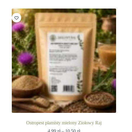
Ostropest plamisty mielony Ziołowy Raj
Zakres
4,99
zł
–
10,50
zł