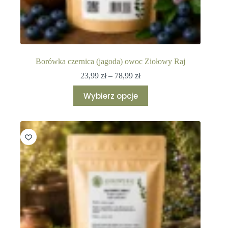
Borówka czernica (jagoda) owoc Ziołowy Raj
Zakres
23,99
zł
–
78,99
zł
cen:
Ten
od
Wybierz opcje
produkt
23,99 zł
ma
do
wiele
78,99 zł
wariantów.
Opcje
można
wybrać
na
stronie
produktu