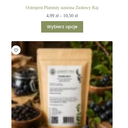
Ostropest Plamisty nasiona Ziołowy Raj
Zakres
4,99
zł
–
10,50
zł
cen:
Ten
od
Wybierz opcje
produkt
4,99 zł
ma
do
wiele
10,50 zł
wariantów.
Opcje
można
wybrać
na
stronie
produktu