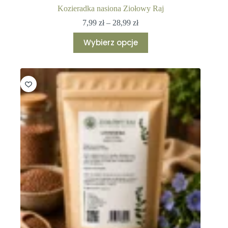
Kozieradka nasiona Ziołowy Raj
Zakres
7,99
zł
–
28,99
zł
cen:
Ten
od
Wybierz opcje
produkt
7,99 zł
ma
do
wiele
28,99 zł
wariantów.
Opcje
można
wybrać
na
stronie
produktu