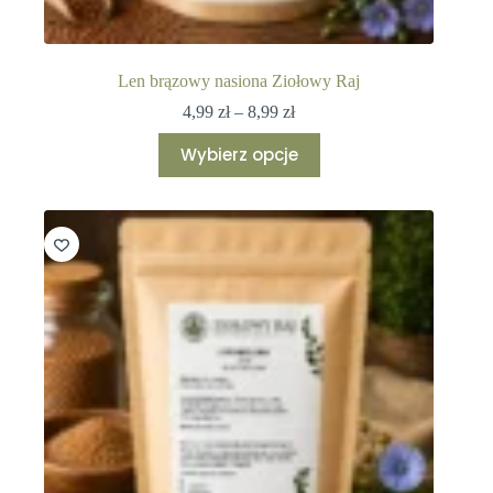
Len brązowy nasiona Ziołowy Raj
Zakres
4,99
zł
–
8,99
zł
cen:
Ten
od
Wybierz opcje
produkt
4,99 zł
ma
do
wiele
8,99 zł
wariantów.
Opcje
można
wybrać
na
stronie
produktu