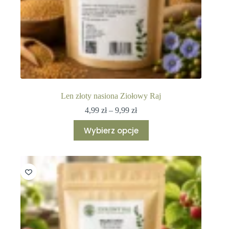
Len złoty nasiona Ziołowy Raj
Zakres
4,99
zł
–
9,99
zł
cen:
Ten
od
Wybierz opcje
produkt
4,99 zł
ma
do
wiele
9,99 zł
wariantów.
Opcje
można
wybrać
na
stronie
produktu