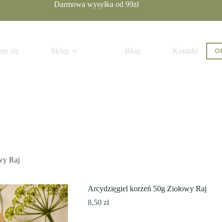
Darmowa wysyłka od 99zł
koszyka
OF
my się
Sklep
Blog
Kontakt
wy Raj
Arcydzięgiel korzeń 50g Ziołowy Raj
8,50
zł