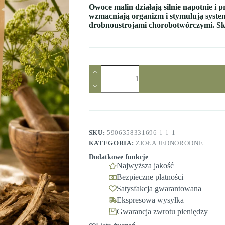
Owoce malin działają silnie napotnie i
wzmacniają organizm i stymulują syste
drobnoustrojami chorobotwórczymi. Sku
ilość
Arcydzięgiel
korzeń
50g
Ziołowy
Raj
SKU:
5906358331696-1-1-1
KATEGORIA:
ZIOŁA JEDNORODNE
Dodatkowe funkcje
Najwyższa jakość
Bezpieczne płatności
Satysfakcja gwarantowana
Ekspresowa wysyłka
Gwarancja zwrotu pieniędzy