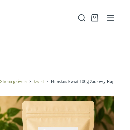
Przejdź
do
treści
Koszyk
Hibiskus kwiat 100g Ziołowy Raj
Dodaj do koszyka
10,50
zł
Strona główna
kwiat
Hibiskus kwiat 100g Ziołowy Raj