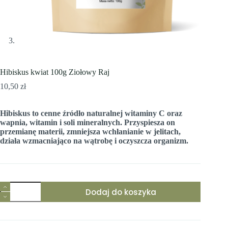
Hibiskus kwiat 100g Ziołowy Raj
10,50
zł
Hibiskus to cenne źródło naturalnej witaminy C oraz
wapnia, witamin i soli mineralnych. Przyspiesza on
przemianę materii, zmniejsza wchłanianie w jelitach,
działa wzmacniająco na wątrobę i oczyszcza organizm.
ilość
Dodaj do koszyka
Hibiskus
kwiat
100g
Ziołowy