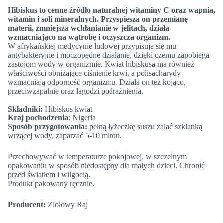
Hibiskus to cenne źródło naturalnej witaminy C oraz wapnia,
witamin i soli mineralnych. Przyspiesza on przemianę
materii, zmniejsza wchłanianie w jelitach, działa
wzmacniająco na wątrobę i oczyszcza organizm.
W afrykańskiej medycynie ludowej przypisuje się mu
antybakteryjne i moczopędne działanie, dzięki czemu zapobiega
zastojom wody w organizmie. Kwiat hibiskusa ma również
właściwości obniżające ciśnienie krwi, a polisacharydy
wzmacniają odporność organizmu. Działa on też kojąco,
przeciwzapalnie oraz łagodzi podrażnienia.
Składniki:
Hibiskus kwiat
Kraj pochodzenia
: Nigeria
Sposób przygotowania:
pełną łyżeczkę suszu zalać szklanką
wrzącej wody, zaparzać 5-10 minut.
Przechowywać w temperaturze pokojowej, w szczelnym
opakowaniu w sposób niedostępny dla małych dzieci. Chronić
przed światłem i wilgocią.
Produkt pakowany ręcznie.
Producent:
Ziołowy Raj