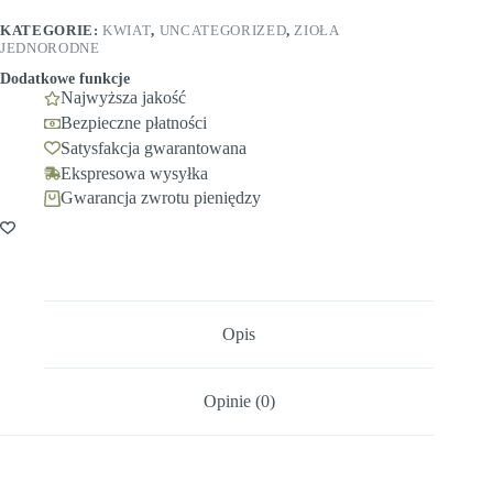
Raj
KATEGORIE:
KWIAT
,
UNCATEGORIZED
,
ZIOŁA
JEDNORODNE
Dodatkowe funkcje
Najwyższa jakość
Bezpieczne płatności
Satysfakcja gwarantowana
Ekspresowa wysyłka
Gwarancja zwrotu pieniędzy
Opis
Opinie (0)