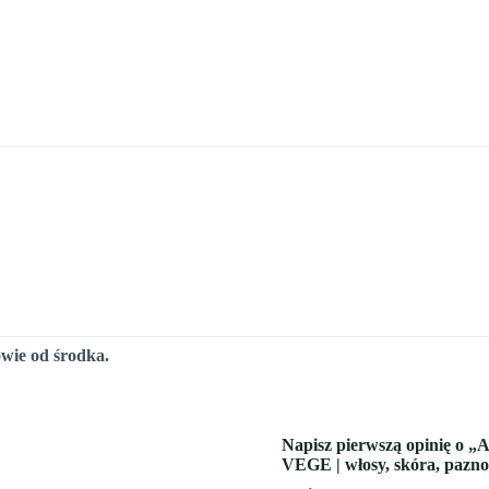
owie od środka.
Napisz pierwszą opinię o „
VEGE | włosy, skóra, paznok