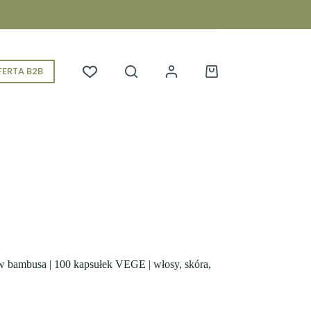
koszyka
ERTA B2B
Koszyk
 bambusa | 100 kapsułek VEGE | włosy, skóra,