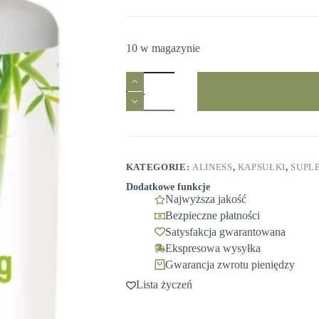
10 w magazynie
ilość
Aliness
Krzem
organiczny
150
mg
z
pędów
KATEGORIE:
ALINESS
,
KAPSUŁKI
,
SUPL
bambusa
|
Dodatkowe funkcje
100
Najwyższa jakość
kapsułek
Bezpieczne płatności
VEGE
Satysfakcja gwarantowana
|
włosy,
Ekspresowa wysyłka
skóra,
Gwarancja zwrotu pieniędzy
paznokcie,
kości
Lista życzeń