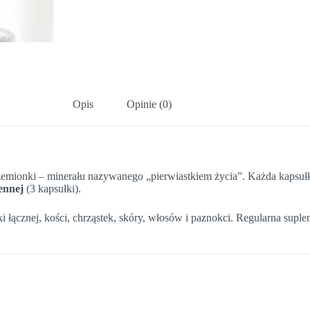
Opis
Opinie (0)
rzemionki – minerału nazywanego „pierwiastkiem życia”. Każda kapsu
ennej
(3 kapsułki).
i łącznej, kości, chrząstek, skóry, włosów i paznokci. Regularna sup