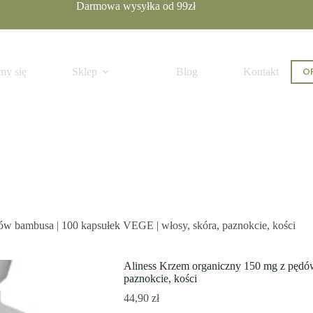
Darmowa wysyłka od 99zł
ilość
Aliness Krzem organiczny 150 mg z pędów bambusa | 100 kapsułek VEGE | włosy, skóra, paznokcie, kości
Dodaj do 
Aliness
OF
my się
Sklep
Blog
Kontakt
Krzem
organiczny
150
mg
z
pędów
bambusa
|
100
kapsułek
VEGE
|
włosy,
w bambusa | 100 kapsułek VEGE | włosy, skóra, paznokcie, kości
skóra,
paznokcie,
kości
Aliness Krzem organiczny 150 mg z pędów
paznokcie, kości
44,90
zł