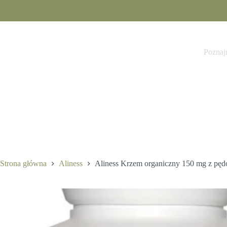
Przejdź
do
treści
44,90
zł
10 w magazynie
Poznaj
Strona główna
Aliness
Aliness Krzem organiczny 150 mg z pędó