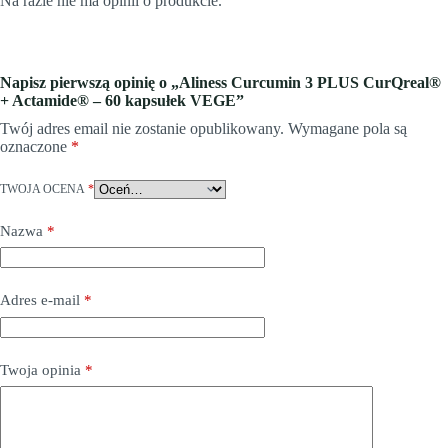
Na razie nie ma opinii o produkcie.
Napisz pierwszą opinię o „Aliness Curcumin 3 PLUS CurQreal®
+ Actamide® – 60 kapsułek VEGE”
Twój adres email nie zostanie opublikowany.
Wymagane pola są
oznaczone
*
TWOJA OCENA
*
Nazwa
*
Adres e-mail
*
Twoja opinia
*