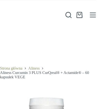
Przejdź
do
treści
Aliness Curcumin 3 PLUS CurQreal® + Actamide® – 60 kapsułek VEGE
Koszyk
Dodaj do koszyka
64,90
zł
1 w magazynie
Strona główna
Aliness
Aliness Curcumin 3 PLUS CurQreal® + Actamide® – 60
kapsułek VEGE