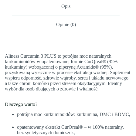
Opis
Opinie (0)
Aliness Curcumin 3 PLUS to potrójna moc naturalnych
kurkuminoidów w opatentowanej formie CurQreal® (95%
kurkuminy) wzbogaconej o piperynę Actamide® (95%),
pozyskiwaną wyłącznie w procesie ekstrakcji wodnej. Suplement
wspiera odporność, zdrowie wątroby, serca i układu nerwowego,
a także chroni komórki przed stresem oksydacyjnym. Idealny
wybór dla osób dbających o zdrowie i witalność.
Dlaczego warto?
potrójna moc kurkuminoidów: kurkumina, DMC i BDMC,
opatentowany ekstrakt CurQreal® – w 100% naturalny,
bez syntetycznych domieszek,