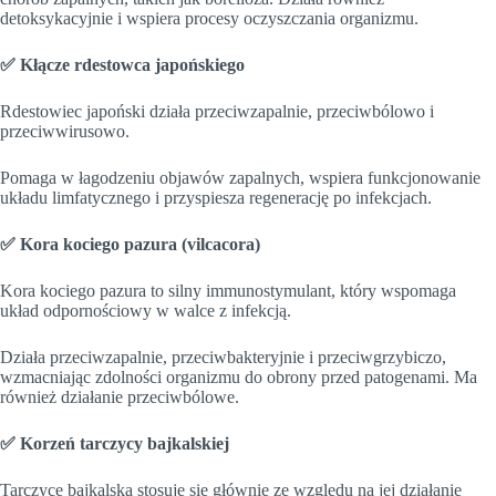
detoksykacyjnie i wspiera procesy oczyszczania organizmu.
✅ Kłącze rdestowca japońskiego
Rdestowiec japoński działa przeciwzapalnie, przeciwbólowo i
przeciwwirusowo.
Pomaga w łagodzeniu objawów zapalnych, wspiera funkcjonowanie
układu limfatycznego i przyspiesza regenerację po infekcjach.
✅ Kora kociego pazura (vilcacora)
Kora kociego pazura to silny immunostymulant, który wspomaga
układ odpornościowy w walce z infekcją.
Działa przeciwzapalnie, przeciwbakteryjnie i przeciwgrzybiczo,
wzmacniając zdolności organizmu do obrony przed patogenami. Ma
również działanie przeciwbólowe.
✅ Korzeń tarczycy bajkalskiej
Tarczycę bajkalską stosuje się głównie ze względu na jej działanie