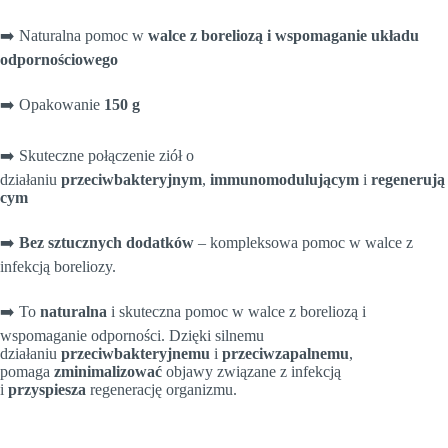
➡️ Naturalna pomoc w
walce z boreliozą i wspomaganie układu
odpornościowego
➡️ Opakowanie
150 g
➡️ Skuteczne połączenie ziół o
działaniu
przeciwbakteryjnym
,
immunomodulującym
i
regenerują
cym
➡️
Bez sztucznych dodatków
– kompleksowa pomoc w walce z
infekcją boreliozy.
➡️ To
naturalna
i skuteczna pomoc w walce z boreliozą i
wspomaganie odporności. Dzięki silnemu
działaniu
przeciwbakteryjnemu
i
przeciwzapalnemu
,
pomaga
zminimalizować
objawy związane z infekcją
i
przyspiesza
regenerację organizmu.