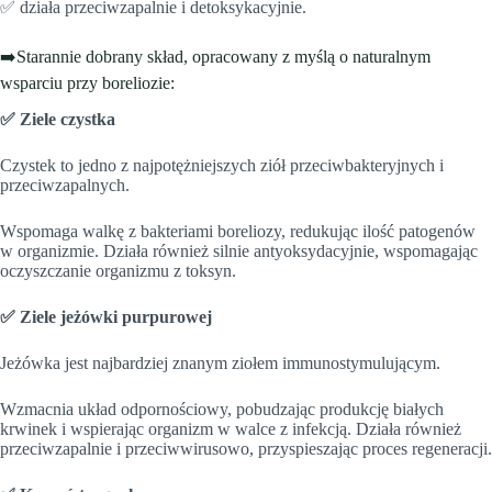
✅ działa przeciwzapalnie i detoksykacyjnie.
➡️Starannie dobrany skład, opracowany z myślą o naturalnym
wsparciu przy boreliozie:
✅ Ziele czystka
Czystek to jedno z najpotężniejszych ziół przeciwbakteryjnych i
przeciwzapalnych.
Wspomaga walkę z bakteriami boreliozy, redukując ilość patogenów
w organizmie. Działa również silnie antyoksydacyjnie, wspomagając
oczyszczanie organizmu z toksyn.
✅ Ziele jeżówki purpurowej
Jeżówka jest najbardziej znanym ziołem immunostymulującym.
Wzmacnia układ odpornościowy, pobudzając produkcję białych
krwinek i wspierając organizm w walce z infekcją. Działa również
przeciwzapalnie i przeciwwirusowo, przyspieszając proces regeneracji.