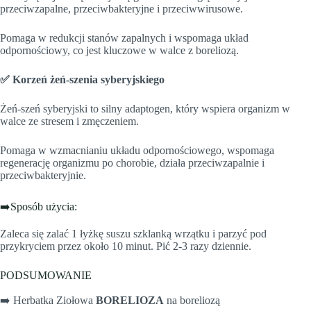
przeciwzapalne, przeciwbakteryjne i przeciwwirusowe.
Pomaga w redukcji stanów zapalnych i wspomaga układ
odpornościowy, co jest kluczowe w walce z boreliozą.
✅ Korzeń żeń-szenia syberyjskiego
Żeń-szeń syberyjski to silny adaptogen, który wspiera organizm w
walce ze stresem i zmęczeniem.
Pomaga w wzmacnianiu układu odpornościowego, wspomaga
regenerację organizmu po chorobie, działa przeciwzapalnie i
przeciwbakteryjnie.
➡️Sposób użycia:
Zaleca się zalać 1 łyżkę suszu szklanką wrzątku i parzyć pod
przykryciem przez około 10 minut. Pić 2-3 razy dziennie.
PODSUMOWANIE
➡️ Herbatka Ziołowa
BORELIOZA
na boreliozą