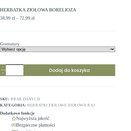
HERBATKA ZIOŁOWA BORELIOZA
Zakres
38,99
zł
–
72,99
zł
cen:
od
38,99 zł
do
Gramatury
72,99 zł
Dodaj do koszyka
SKU:
BRAK DANYCH
KATEGORIA:
HERBATKI ZIOŁOWE ZIOŁOWY RAJ
Dodatkowe funkcje
Najwyższa jakość
Bezpieczne płatności