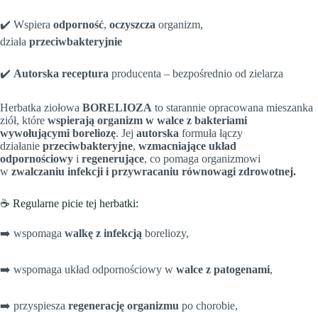
✔️ Wspiera
odporność
,
oczyszcza
organizm,
działa
przeciwbakteryjnie
✔️
Autorska receptura
producenta – bezpośrednio od zielarza
Herbatka ziołowa
BORELIOZA
to starannie opracowana mieszanka
ziół, które
wspierają organizm w walce z bakteriami
wywołującymi boreliozę
. Jej
autorska
formuła łączy
działanie
przeciwbakteryjne
,
wzmacniające układ
odpornościowy
i
regenerujące
, co pomaga organizmowi
w
zwalczaniu infekcji i przywracaniu równowagi zdrowotnej.
☕ Regularne picie tej herbatki:
➡️ wspomaga
walkę z infekcją
boreliozy,
➡️ wspomaga układ odpornościowy w
walce z patogenami
,
➡️ przyspiesza
regenerację organizmu
po chorobie,