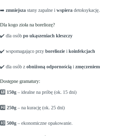
➡️
zmniejsza
stany zapalne i
wspiera
detoksykację.
Dla kogo zioła na boreliozę?
✔️ dla osób
po ukąszeniach kleszczy
✔️ wspomagająco przy
boreliozie
i
koinfekcjach
✔️ dla osób z
obniżoną odpornością
i
zmęczeniem
Dostępne gramatury:
1️⃣
150g
– idealne na próbę (ok. 15 dni)
2️⃣
250g
– na kurację (ok. 25 dni)
3️⃣
500g
– ekonomiczne opakowanie.