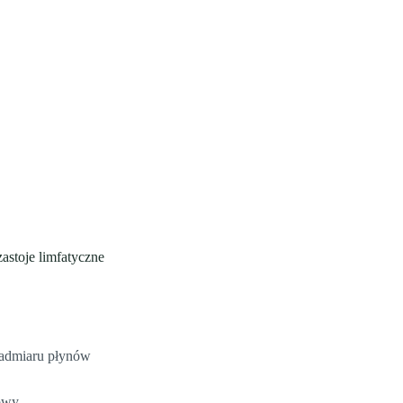
astoje limfatyczne
nadmiaru płynów
iowy