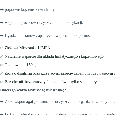
➡️ poprawie krążenia krwi i limfy,
➡️ wsparciu procesów oczyszczania i detoksykacji,
➡️ łagodzeniu stanów zapalnych i wspieraniu odporności.
✅ Ziołowa Mieszanka LIMFA
✅ Naturalne wsparcie dla układu limfatycznego i krążeniowego
✅ Opakowanie 150 g
✅ Zioła o działaniu oczyszczającym, przeciwzapalnym i usuwającym z
✅ Bez chemii, bez sztucznych dodatków – tylko siła natury
Dlaczego warto wybrać tę mieszankę?
➡️ Zioła wspomagające naturalne oczyszczanie organizmu z toksyn i 
➡️ Działa wspierająco na układ limfatyczny, odpornościowy i naczyn