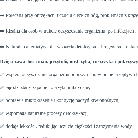
➡️ Polecana przy obrzękach, uczuciu ciężkich nóg, problemach z krąż
➡️ Idealna dla osób w trakcie oczyszczania organizmu, po infekcjach 
➡️ Naturalna alternatywa dla wsparcia detoksykacji i regeneracji ukł
Dzięki zawartości m.in. przytulii, nostrzyka, ruszczyka i pokrzyw
✅ wspiera oczyszczanie organizmu poprzez usprawnienie przepływu l
✅ łagodzi stany zapalne i obrzęki limfatyczne,
✅ poprawia mikrokrążenie i kondycję naczyń krwionośnych,
✅ wspomaga naturalne procesy detoksykacji,
✅ dodaje lekkości, redukując uczucie ciężkości i zatrzymania wody.