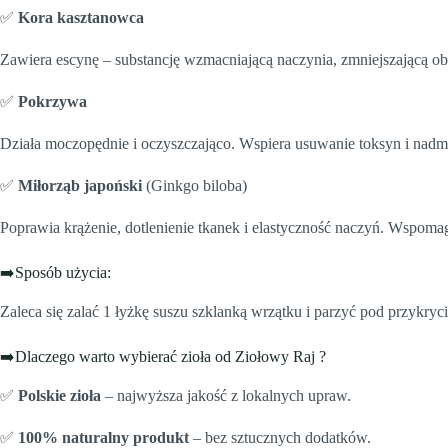
✅
Kora kasztanowca
Zawiera escynę – substancję wzmacniającą naczynia, zmniejszającą obrz
✅
Pokrzywa
Działa moczopędnie i oczyszczająco. Wspiera usuwanie toksyn i nadm
✅
Miłorząb japoński
(Ginkgo biloba)
Poprawia krążenie, dotlenienie tkanek i elastyczność naczyń. Wspomag
➡️Sposób użycia:
Zaleca się zalać 1 łyżkę suszu szklanką wrzątku i parzyć pod przykryc
➡️Dlaczego warto wybierać zioła od Ziołowy Raj ?
✅
Polskie zioła
– najwyższa jakość z lokalnych upraw.
✅
100% naturalny produkt
– bez sztucznych dodatków.