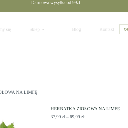
Darmowa wysyłka od 99zł
cje
Ten
OF
my się
Sklep
Blog
Kontakt
produkt
ma
wiele
wariantów.
Opcje
można
wybrać
na
stronie
produktu
OŁOWA NA LIMFĘ
HERBATKA ZIOŁOWA NA LIMFĘ
Zakres
37,99
zł
–
69,99
zł
cen:
od