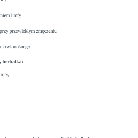
eniem limfy
i przy przewlekłym zmęczeniu
adu krwionośnego
y, herbatka:
imfy,