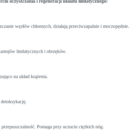
iu oczyszczania i regeneracji układu limfatycznego:
szczanie węzłów chłonnych, działają przeciwzapalnie i moczopędnie.
zastojów limfatycznych i obrzęków.
zująco na układ krążenia.
 detoksykację.
h przepuszczalność. Pomaga przy uczuciu ciężkich nóg.