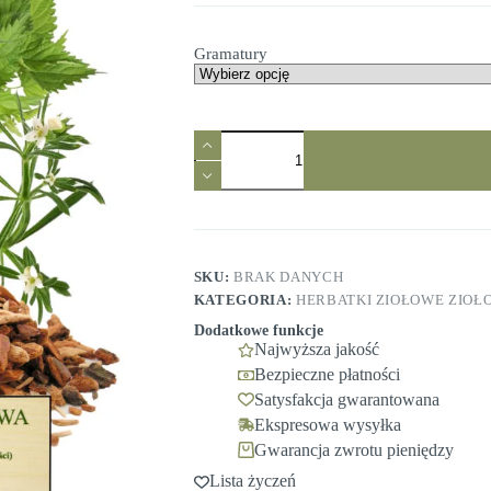
37,99 zł
do
Gramatury
69,99 zł
SKU:
BRAK DANYCH
KATEGORIA:
HERBATKI ZIOŁOWE ZIOŁ
Dodatkowe funkcje
Najwyższa jakość
Bezpieczne płatności
Satysfakcja gwarantowana
Ekspresowa wysyłka
Gwarancja zwrotu pieniędzy
Lista życzeń