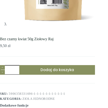
Bez czarny kwiat 50g Ziołowy Raj
9,50
zł
ilość
Dodaj do koszyka
Bez
czarny
kwiat
50g
Ziołowy
Raj
SKU:
5906358331696-1-1-1-1-1-1-1-1-1-1-1
KATEGORIA:
ZIOŁA JEDNORODNE
Dodatkowe funkcje