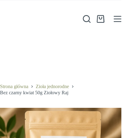
Przejdź
do
treści
Koszyk
Bez czarny kwiat 50g Ziołowy Raj
Dodaj do koszyka
9,50
zł
Strona główna
Zioła jednorodne
Bez czarny kwiat 50g Ziołowy Raj