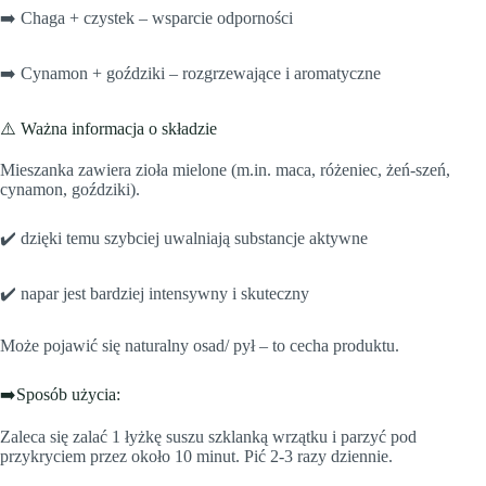
➡️ Chaga + czystek – wsparcie odporności
➡️ Cynamon + goździki – rozgrzewające i aromatyczne
⚠️ Ważna informacja o składzie
Mieszanka zawiera zioła mielone (m.in. maca, różeniec, żeń-szeń,
cynamon, goździki).
✔️ dzięki temu szybciej uwalniają substancje aktywne
✔️ napar jest bardziej intensywny i skuteczny
Może pojawić się naturalny osad/ pył – to cecha produktu.
➡️Sposób użycia:
Zaleca się zalać 1 łyżkę suszu szklanką wrzątku i parzyć pod
przykryciem przez około 10 minut. Pić 2-3 razy dziennie.