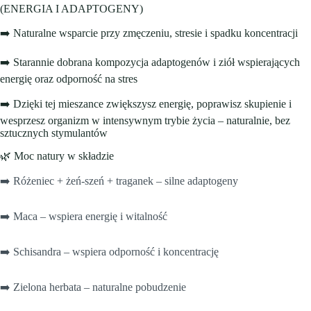
(ENERGIA I ADAPTOGENY)
➡️ Naturalne wsparcie przy zmęczeniu, stresie i spadku koncentracji
➡️ Starannie dobrana kompozycja adaptogenów i ziół wspierających
energię oraz odporność na stres
➡️ Dzięki tej mieszance zwiększysz energię, poprawisz skupienie i
wesprzesz organizm w intensywnym trybie życia – naturalnie, bez
sztucznych stymulantów
🌿 Moc natury w składzie
➡️ Różeniec + żeń-szeń + traganek – silne adaptogeny
➡️ Maca – wspiera energię i witalność
➡️ Schisandra – wspiera odporność i koncentrację
➡️ Zielona herbata – naturalne pobudzenie