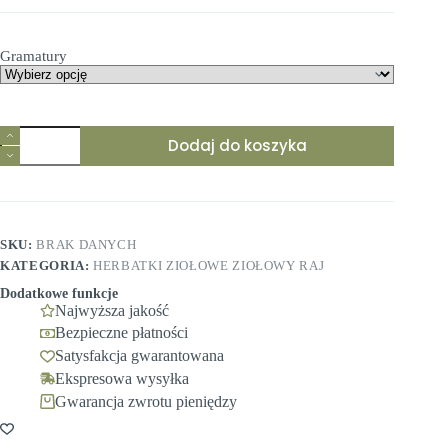
od
41,99 zł
do
Gramatury
80,99 zł
Dodaj do koszyka
SKU:
BRAK DANYCH
KATEGORIA:
HERBATKI ZIOŁOWE ZIOŁOWY RAJ
Dodatkowe funkcje
Najwyższa jakość
Bezpieczne płatności
Satysfakcja gwarantowana
Ekspresowa wysyłka
Gwarancja zwrotu pieniędzy