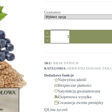
33,99 zł
do
Gramatury
77,99 zł
SKU:
BRAK DANYCH
KATEGORIA:
HERBATKI ZIOŁOWE ZIOŁ
Dodatkowe funkcje
Najwyższa jakość
Bezpieczne płatności
Satysfakcja gwarantowana
Ekspresowa wysyłka
Gwarancja zwrotu pieniędzy
Lista życzeń