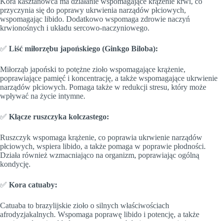
Kora kasztanowca ma działanie wspomagające krążenie krwi, co
przyczynia się do poprawy ukrwienia narządów płciowych,
wspomagając libido. Dodatkowo wspomaga zdrowie naczyń
krwionośnych i układu sercowo-naczyniowego.
✅
Liść miłorzębu japońskiego (Ginkgo Biloba):
Miłorząb japoński to potężne zioło wspomagające krążenie,
poprawiające pamięć i koncentrację, a także wspomagające ukrwienie
narządów płciowych. Pomaga także w redukcji stresu, który może
wpływać na życie intymne.
✅
Kłącze ruszczyka kolczastego:
Ruszczyk wspomaga krążenie, co poprawia ukrwienie narządów
płciowych, wspiera libido, a także pomaga w poprawie płodności.
Działa również wzmacniająco na organizm, poprawiając ogólną
kondycję.
✅
Kora catuaby:
Catuaba to brazylijskie zioło o silnych właściwościach
afrodyzjakalnych. Wspomaga poprawę libido i potencję, a także