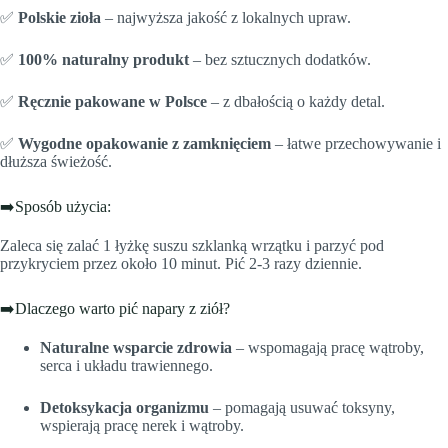
✅
Polskie zioła
– najwyższa jakość z lokalnych upraw.
✅
100% naturalny produkt
– bez sztucznych dodatków.
✅
Ręcznie pakowane w Polsce
– z dbałością o każdy detal.
✅
Wygodne opakowanie z zamknięciem
– łatwe przechowywanie i
dłuższa świeżość.
➡️Sposób użycia:
Zaleca się zalać 1 łyżkę suszu szklanką wrzątku i parzyć pod
przykryciem przez około 10 minut. Pić 2-3 razy dziennie.
➡️Dlaczego warto pić napary z ziół?
Naturalne wsparcie zdrowia
– wspomagają pracę wątroby,
serca i układu trawiennego.
Detoksykacja organizmu
– pomagają usuwać toksyny,
wspierają pracę nerek i wątroby.