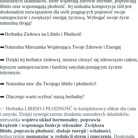
naturalnych składników, które wspierają zdrowie intymne, poprawiają
libido oraz wspomagają płodność. Jej unikalna kompozycja ziół jest
doskonałym rozwiązaniem dla osób pragnących poprawić swoje
samopoczucie i zwiększyć energię życiową. Wzbogać swoje życie
naturalną drogą!
➡️Herbatka Ziołowa na Libido i Płodność
➡️Naturalna Mieszanka Wspierająca Twoje Zdrowie i Energię
➡️ Dzięki tej herbatce ziołowej, możesz cieszyć się zdrowszym ciałem,
lepszym samopoczuciem i bardziej satysfakcjonującym życiem
intymnym.
➡️ Naturalna moc dla Twojego libido i płodności!
➡️ Dlaczego warto wybrać naszą herbatkę?
✅ Herbatka LIBIDO I PŁODNOŚĆ to kompleksowy eliksir dla ciała
i umysłu. Dzięki synergicznemu działaniu naturalnych składników,
mieszanka
wspiera układ hormonalny
,
poprawia
krążenie
i
wspomaga funkcje seksualne
.
Zwiększa
libido
,
poprawia płodność
,
dodaje energii
i
witalności
,
jednocześnie
pomagając w redukcji stresu i zmęczenia
. Doskonała