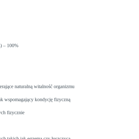
is) – 100%
erające naturalną witalność organizmu
zjak wspomagający kondycję fizyczną
ch fizycznie
ch takich jak egzema czy łuszczyca