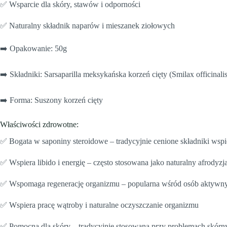
✅ Wsparcie dla skóry, stawów i odporności
✅ Naturalny składnik naparów i mieszanek ziołowych
➡️ Opakowanie: 50g
➡️ Składniki: Sarsaparilla meksykańska korzeń cięty (Smilax officinal
➡️ Forma: Suszony korzeń cięty
Właściwości zdrowotne:
✅ Bogata w saponiny steroidowe – tradycyjnie cenione składniki wspi
✅ Wspiera libido i energię – często stosowana jako naturalny afrody
✅ Wspomaga regenerację organizmu – popularna wśród osób aktywny
✅ Wspiera pracę wątroby i naturalne oczyszczanie organizmu
✅ Pomocna dla skóry – tradycyjnie stosowana przy problemach skórny