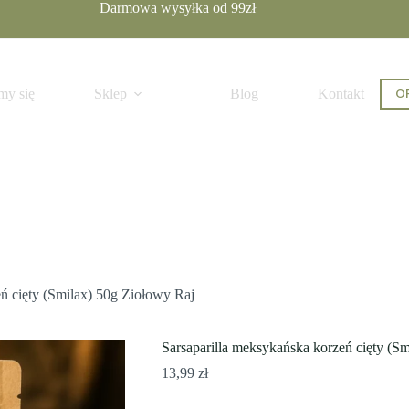
Darmowa wysyłka od 99zł
ilość
Dodaj do koszyka
Sarsaparilla
OF
my się
Sklep
Blog
Kontakt
meksykańska
korzeń
cięty
(Smilax)
50g
Ziołowy
Raj
ń cięty (Smilax) 50g Ziołowy Raj
Sarsaparilla meksykańska korzeń cięty (S
13,99
zł