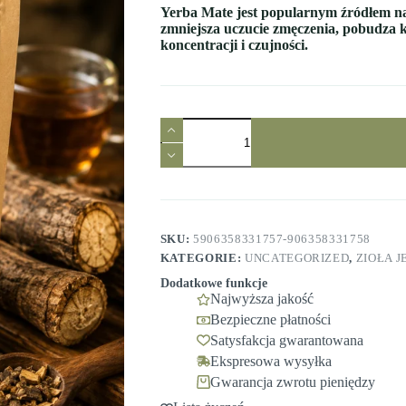
Yerba Mate jest popularnym źródłem na
zmniejsza uczucie zmęczenia, pobudza 
koncentracji i czujności.
ilość
Sarsaparilla
meksykańska
korzeń
cięty
(Smilax)
50g
Ziołowy
SKU:
5906358331757-906358331758
Raj
KATEGORIE:
UNCATEGORIZED
,
ZIOŁA 
Dodatkowe funkcje
Najwyższa jakość
Bezpieczne płatności
Satysfakcja gwarantowana
Ekspresowa wysyłka
Gwarancja zwrotu pieniędzy