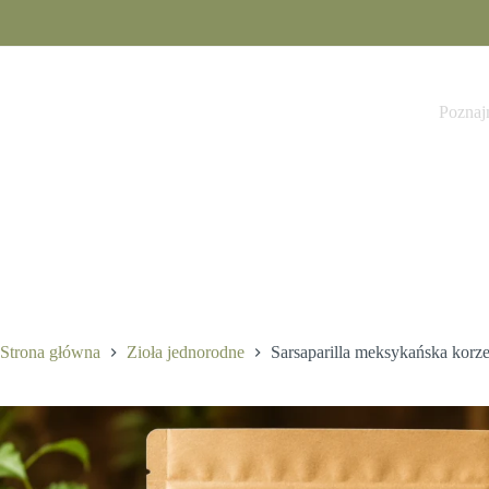
Przejdź
do
treści
Sarsaparilla meksykańska korzeń cięty (Smilax) 50g Ziołowy Raj
13,99
zł
Poznaj
Strona główna
Zioła jednorodne
Sarsaparilla meksykańska korze