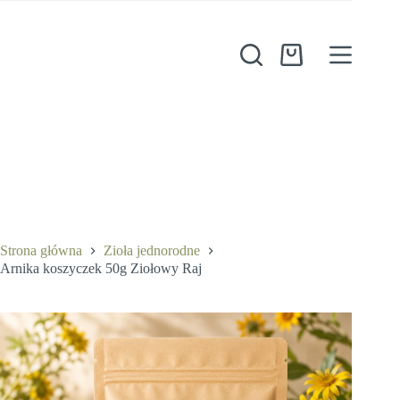
Przejdź
do
treści
Koszyk
Arnika koszyczek 50g Ziołowy Raj
Dodaj do koszyka
13,99
zł
Strona główna
Zioła jednorodne
Arnika koszyczek 50g Ziołowy Raj