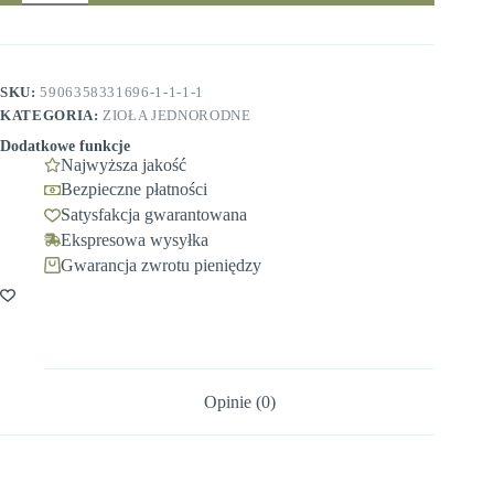
koszyczek
50g
Ziołowy
Raj
SKU:
5906358331696-1-1-1-1
KATEGORIA:
ZIOŁA JEDNORODNE
Dodatkowe funkcje
Najwyższa jakość
Bezpieczne płatności
Satysfakcja gwarantowana
Ekspresowa wysyłka
Gwarancja zwrotu pieniędzy
Opinie (0)