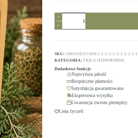
ilość
Bylica
pospolita
ziele
50g
Ziołowy
Raj
SKU:
5906358331696-1-1-1-1-1-1-1-1-1-1-1-
KATEGORIA:
ZIOŁA JEDNORODNE
Dodatkowe funkcje
Najwyższa jakość
Bezpieczne płatności
Satysfakcja gwarantowana
Ekspresowa wysyłka
Gwarancja zwrotu pieniędzy
Lista życzeń