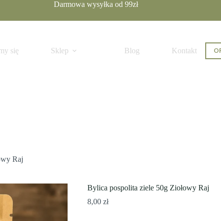
Darmowa wysyłka od 99zł
 koszyka
OF
my się
Sklep
Blog
Kontakt
łowy Raj
Bylica pospolita ziele 50g Ziołowy Raj
8,00
zł