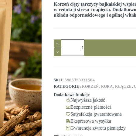
Korzeń cięty tarczycy bajkalskiej ws
w redukcji stresu i napięcia. Dodatkow
układu odpornościowego i ogólnej wital
ilość
Tarczyca
Bajkalska
korzeń
cięty
100g
Ziołowy
Raj
SKU:
5906358331504
KATEGORIE:
KORZEŃ, KORA, KŁĄCZE
,
Dodatkowe funkcje
Najwyższa jakość
Bezpieczne płatności
Satysfakcja gwarantowana
Ekspresowa wysyłka
Gwarancja zwrotu pieniędzy