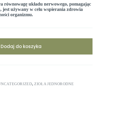
piera równowagę układu nerwowego, pomagając
o, jest używany w celu wspierania zdrowia
ności organizmu.
Dodaj do koszyka
UNCATEGORIZED
,
ZIOŁA JEDNORODNE