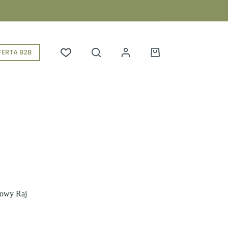
ERTA B2B
Koszyk
łowy Raj