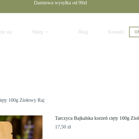
Darmowa wysyłka od 99zł
Dodaj do koszyka
OF
my się
Sklep
Blog
Kontakt
cięty 100g Ziołowy Raj
Tarczyca Bajkalska korzeń cięty 100g Zio
17,50
zł