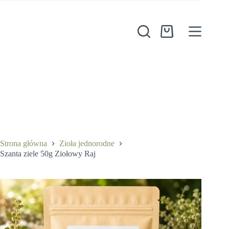
Przejdź
do
treści
Koszyk
Szanta ziele 50g Ziołowy Raj
Dodaj do koszyka
8,50
zł
Strona główna
Zioła jednorodne
Szanta ziele 50g Ziołowy Raj