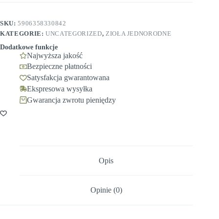
Ziołowy
Raj
SKU:
5906358330842
KATEGORIE:
UNCATEGORIZED
,
ZIOŁA JEDNORODNE
Dodatkowe funkcje
Najwyższa jakość
Bezpieczne płatności
Satysfakcja gwarantowana
Ekspresowa wysyłka
Gwarancja zwrotu pieniędzy
Opis
Opinie (0)