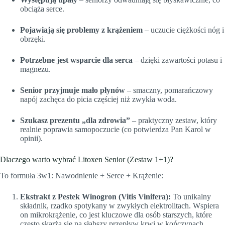
obciąża serce.
Pojawiają się problemy z krążeniem
– uczucie ciężkości nóg i
obrzęki.
Potrzebne jest wsparcie dla serca
– dzięki zawartości potasu i
magnezu.
Senior przyjmuje mało płynów
– smaczny, pomarańczowy
napój zachęca do picia częściej niż zwykła woda.
Szukasz prezentu „dla zdrowia”
– praktyczny zestaw, który
realnie poprawia samopoczucie (co potwierdza Pan Karol w
opinii).
Dlaczego warto wybrać Litoxen Senior (Zestaw 1+1)?
To formuła 3w1: Nawodnienie + Serce + Krążenie:
Ekstrakt z Pestek Winogron (Vitis Vinifera):
To unikalny
składnik, rzadko spotykany w zwykłych elektrolitach. Wspiera
on mikrokrążenie, co jest kluczowe dla osób starszych, które
często skarżą się na słabszy przepływ krwi w kończynach