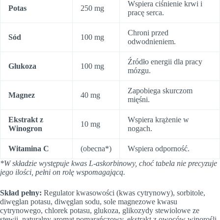
Wspiera ciśnienie krwi i
Potas
250 mg
pracę serca.
Chroni przed
Sód
100 mg
odwodnieniem.
Źródło energii dla pracy
Glukoza
100 mg
mózgu.
Zapobiega skurczom
Magnez
40 mg
mięśni.
Ekstrakt z
Wspiera krążenie w
10 mg
Winogron
nogach.
Witamina C
(obecna*)
Wspiera odporność.
*W składzie występuje kwas L-askorbinowy, choć tabela nie precyzuje
jego ilości, pełni on rolę wspomagającą.
Skład pełny:
Regulator kwasowości (kwas cytrynowy), sorbitole,
diwęglan potasu, diwęglan sodu, sole magnezowe kwasu
cytrynowego, chlorek potasu, glukoza, glikozydy stewiolowe ze
stewii, naturalny aromat pomarańczowy, ekstrakt z owoców winorośli