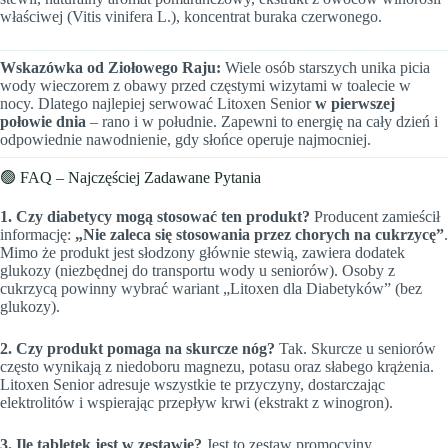
właściwej (Vitis vinifera L.), koncentrat buraka czerwonego.
Wskazówka od Ziołowego Raju:
Wiele osób starszych unika picia
wody wieczorem z obawy przed częstymi wizytami w toalecie w
nocy. Dlatego najlepiej serwować Litoxen Senior
w pierwszej
połowie dnia
– rano i w południe. Zapewni to energię na cały dzień i
odpowiednie nawodnienie, gdy słońce operuje najmocniej.
🟢 FAQ – Najczęściej Zadawane Pytania
1. Czy diabetycy mogą stosować ten produkt?
Producent zamieścił
informację:
„Nie zaleca się stosowania przez chorych na cukrzycę”
.
Mimo że produkt jest słodzony głównie stewią, zawiera dodatek
glukozy (niezbędnej do transportu wody u seniorów). Osoby z
cukrzycą powinny wybrać wariant „Litoxen dla Diabetyków” (bez
glukozy).
2. Czy produkt pomaga na skurcze nóg?
Tak. Skurcze u seniorów
często wynikają z niedoboru magnezu, potasu oraz słabego krążenia.
Litoxen Senior adresuje wszystkie te przyczyny, dostarczając
elektrolitów i wspierając przepływ krwi (ekstrakt z winogron).
3. Ile tabletek jest w zestawie?
Jest to zestaw promocyjny