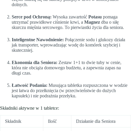
dolnych.
Serce pod Ochroną:
Wysoka zawartość
Potasu
pomaga
utrzymać prawidłowe ciśnienie krwi, a
Magnez
dba o siłę
skurczu mięśnia sercowego. To pierwiastki życia dla seniora.
Inteligentne Nawodnienie:
Połączenie sodu i glukozy działa
jak transporter, wprowadzając wodę do komórek szybciej i
skuteczniej.
Ekonomia dla Seniora:
Zestaw 1+1 to dwie tuby w cenie,
która nie obciąża domowego budżetu, a zapewnia zapas na
długi czas.
Łatwość Podania:
Musująca tabletka rozpuszczona w wodzie
jest łatwa do przełknięcia (w przeciwieństwie do dużych
kapsułek) i nie podrażnia przełyku.
Składniki aktywne w 1 tabletce:
Składnik
Ilość
Działanie dla Seniora