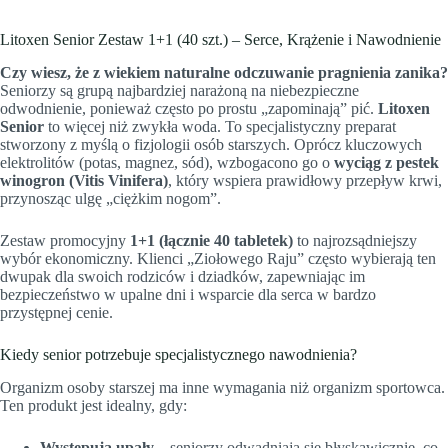
Litoxen Senior Zestaw 1+1 (40 szt.) – Serce, Krążenie i Nawodnienie
Czy wiesz, że z wiekiem naturalne odczuwanie pragnienia zanika?
Seniorzy są grupą najbardziej narażoną na niebezpieczne
odwodnienie, ponieważ często po prostu „zapominają” pić.
Litoxen
Senior
to więcej niż zwykła woda. To specjalistyczny preparat
stworzony z myślą o fizjologii osób starszych. Oprócz kluczowych
elektrolitów (potas, magnez, sód), wzbogacono go o
wyciąg z pestek
winogron (Vitis Vinifera)
, który wspiera prawidłowy przepływ krwi,
przynosząc ulgę „ciężkim nogom”.
Zestaw promocyjny
1+1 (łącznie 40 tabletek)
to najrozsądniejszy
wybór ekonomiczny. Klienci „Ziołowego Raju” często wybierają ten
dwupak dla swoich rodziców i dziadków, zapewniając im
bezpieczeństwo w upalne dni i wsparcie dla serca w bardzo
przystępnej cenie.
Kiedy senior potrzebuje specjalistycznego nawodnienia?
Organizm osoby starszej ma inne wymagania niż organizm sportowca.
Ten produkt jest idealny, gdy:
Występują upały
– seniorzy odwadniają się błyskawicznie, co