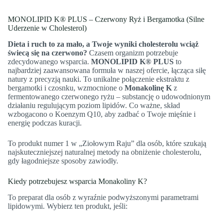
MONOLIPID K® PLUS – Czerwony Ryż i Bergamotka (Silne
Uderzenie w Cholesterol)
Dieta i ruch to za mało, a Twoje wyniki cholesterolu wciąż
świecą się na czerwono?
Czasem organizm potrzebuje
zdecydowanego wsparcia.
MONOLIPID K® PLUS
to
najbardziej zaawansowana formuła w naszej ofercie, łącząca siłę
natury z precyzją nauki. To unikalne połączenie ekstraktu z
bergamotki i czosnku, wzmocnione o
Monakolinę K
z
fermentowanego czerwonego ryżu – substancję o udowodnionym
działaniu regulującym poziom lipidów. Co ważne, skład
wzbogacono o Koenzym Q10, aby zadbać o Twoje mięśnie i
energię podczas kuracji.
To produkt numer 1 w „Ziołowym Raju” dla osób, które szukają
najskuteczniejszej naturalnej metody na obniżenie cholesterolu,
gdy łagodniejsze sposoby zawiodły.
Kiedy potrzebujesz wsparcia Monakoliny K?
To preparat dla osób z wyraźnie podwyższonymi parametrami
lipidowymi. Wybierz ten produkt, jeśli: