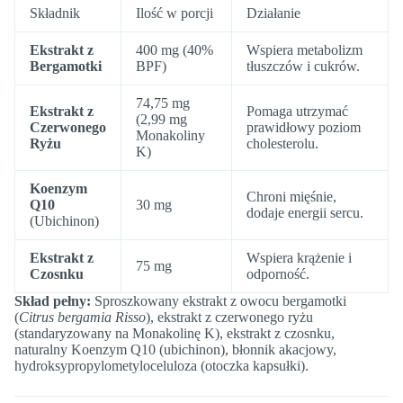
Składnik
Ilość w porcji
Działanie
Ekstrakt z
400 mg (40%
Wspiera metabolizm
Bergamotki
BPF)
tłuszczów i cukrów.
74,75 mg
Ekstrakt z
Pomaga utrzymać
(2,99 mg
Czerwonego
prawidłowy poziom
Monakoliny
Ryżu
cholesterolu.
K)
Koenzym
Chroni mięśnie,
Q10
30 mg
dodaje energii sercu.
(Ubichinon)
Ekstrakt z
Wspiera krążenie i
75 mg
Czosnku
odporność.
Skład pełny:
Sproszkowany ekstrakt z owocu bergamotki
(
Citrus bergamia Risso
), ekstrakt z czerwonego ryżu
(standaryzowany na Monakolinę K), ekstrakt z czosnku,
naturalny Koenzym Q10 (ubichinon), błonnik akacjowy,
hydroksypropylometyloceluloza (otoczka kapsułki).