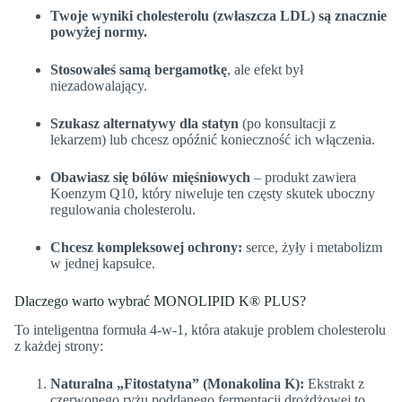
Twoje wyniki cholesterolu (zwłaszcza LDL) są znacznie
powyżej normy.
Stosowałeś samą bergamotkę
, ale efekt był
niezadowalający.
Szukasz alternatywy dla statyn
(po konsultacji z
lekarzem) lub chcesz opóźnić konieczność ich włączenia.
Obawiasz się bólów mięśniowych
– produkt zawiera
Koenzym Q10, który niweluje ten częsty skutek uboczny
regulowania cholesterolu.
Chcesz kompleksowej ochrony:
serce, żyły i metabolizm
w jednej kapsułce.
Dlaczego warto wybrać MONOLIPID K® PLUS?
To inteligentna formuła 4-w-1, która atakuje problem cholesterolu
z każdej strony:
Naturalna „Fitostatyna” (Monakolina K):
Ekstrakt z
czerwonego ryżu poddanego fermentacji drożdżowej to