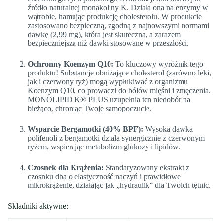
źródło naturalnej monakoliny K. Działa ona na enzymy w
wątrobie, hamując produkcję cholesterolu. W produkcie
zastosowano bezpieczną, zgodną z najnowszymi normami
dawkę (2,99 mg), która jest skuteczna, a zarazem
bezpieczniejsza niż dawki stosowane w przeszłości.
Ochronny Koenzym Q10:
To kluczowy wyróżnik tego
produktu! Substancje obniżające cholesterol (zarówno leki,
jak i czerwony ryż) mogą wypłukiwać z organizmu
Koenzym Q10, co prowadzi do bólów mięśni i zmęczenia.
MONOLIPID K® PLUS uzupełnia ten niedobór na
bieżąco, chroniąc Twoje samopoczucie.
Wsparcie Bergamotki (40% BPF):
Wysoka dawka
polifenoli z bergamotki działa synergicznie z czerwonym
ryżem, wspierając metabolizm glukozy i lipidów.
Czosnek dla Krążenia:
Standaryzowany ekstrakt z
czosnku dba o elastyczność naczyń i prawidłowe
mikrokrążenie, działając jak „hydraulik” dla Twoich tętnic.
Składniki aktywne: