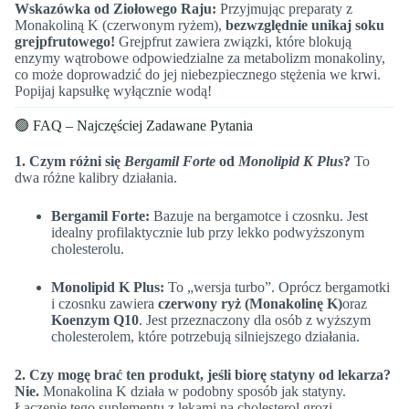
Wskazówka od Ziołowego Raju:
Przyjmując preparaty z
Monakoliną K (czerwonym ryżem),
bezwzględnie unikaj soku
grejpfrutowego!
Grejpfrut zawiera związki, które blokują
enzymy wątrobowe odpowiedzialne za metabolizm monakoliny,
co może doprowadzić do jej niebezpiecznego stężenia we krwi.
Popijaj kapsułkę wyłącznie wodą!
🟢 FAQ – Najczęściej Zadawane Pytania
1. Czym różni się
Bergamil Forte
od
Monolipid K Plus
?
To
dwa różne kalibry działania.
Bergamil Forte:
Bazuje na bergamotce i czosnku. Jest
idealny profilaktycznie lub przy lekko podwyższonym
cholesterolu.
Monolipid K Plus:
To „wersja turbo”. Oprócz bergamotki
i czosnku zawiera
czerwony ryż (Monakolinę K)
oraz
Koenzym Q10
. Jest przeznaczony dla osób z wyższym
cholesterolem, które potrzebują silniejszego działania.
2. Czy mogę brać ten produkt, jeśli biorę statyny od lekarza?
Nie.
Monakolina K działa w podobny sposób jak statyny.
Łączenie tego suplementu z lekami na cholesterol grozi