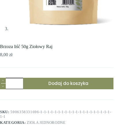
Brzoza liść 50g Ziołowy Raj
8,00
zł
ilość
Dodaj do koszyka
Brzoza
liść
50g
Ziołowy
Raj
SKU:
5906358331696-1-1-1-1-1-1-1-1-1-1-1-1-1-1-1-1-1-1-1-1-
1-1
KATEGORIA:
ZIOŁA JEDNORODNE