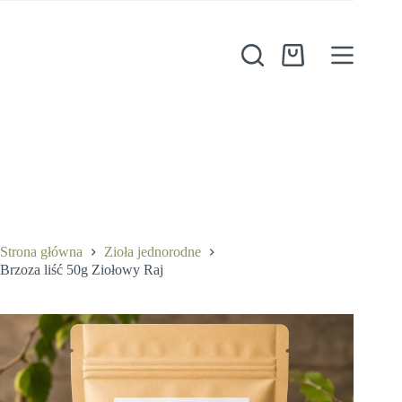
Przejdź
do
treści
Koszyk
Brzoza liść 50g Ziołowy Raj
Dodaj do koszyka
8,00
zł
Strona główna
Zioła jednorodne
Brzoza liść 50g Ziołowy Raj