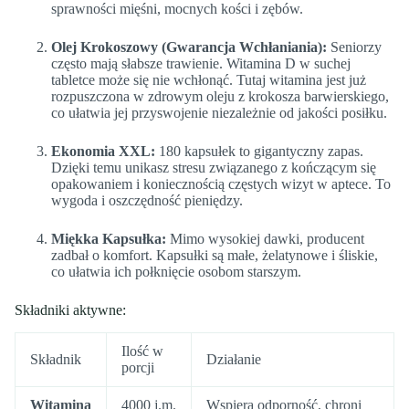
sprawności mięśni, mocnych kości i zębów.
Olej Krokoszowy (Gwarancja Wchłaniania):
Seniorzy
często mają słabsze trawienie. Witamina D w suchej
tabletce może się nie wchłonąć. Tutaj witamina jest już
rozpuszczona w zdrowym oleju z krokosza barwierskiego,
co ułatwia jej przyswojenie niezależnie od jakości posiłku.
Ekonomia XXL:
180 kapsułek to gigantyczny zapas.
Dzięki temu unikasz stresu związanego z kończącym się
opakowaniem i koniecznością częstych wizyt w aptece. To
wygoda i oszczędność pieniędzy.
Miękka Kapsułka:
Mimo wysokiej dawki, producent
zadbał o komfort. Kapsułki są małe, żelatynowe i śliskie,
co ułatwia ich połknięcie osobom starszym.
Składniki aktywne:
Ilość w
Składnik
Działanie
porcji
Witamina
4000 j.m.
Wspiera odporność, chroni