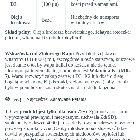
D3
(100 µg)
kości przed złamaniami.
Olej z
Niezbędny do transportu
Baza
Krokosza
witaminy do krwi.
Skład pełny:
Olej z krokosza barwierskiego, żelatyna (otoczka),
glicerol, witamina D3 (cholekalcyferol).
Wskazówka od Ziołowego Raju:
Przy tak dużej dawce
witaminy D3 (4000 j.m.), szczególnie u osób starszych, kluczowe
jest dbanie o to, by wapń trafiał do kości, a nie do tętnic.
Idealnym partnerem dla tego produktu jest
Witamina K2 (MK-
7)
. Warto rozważyć zakup zestawu D3+K2 lub dbać o dietę
bogatą w witaminę K (kiszonki, zielone warzywa), aby terapia
była w pełni bezpieczna i skuteczna dla układu krążenia.
🟢 FAQ – Najczęściej Zadawane Pytania
1. Czy produkt jest tylko dla osób 75+?
Zgodnie z polskimi
wytycznymi prawnymi i medycznymi (uchwała ZdsSD),
suplementy o dawce 4000 j.m. są dedykowane zdrowym osobom
powyżej 75. roku życia. Osoby młodsze mogą stosować takie
dawki w przypadku stwierdzonych niedoborów, otyłości lub
chorób współistniejących, ale decyzję taką najlepiej skonsultować