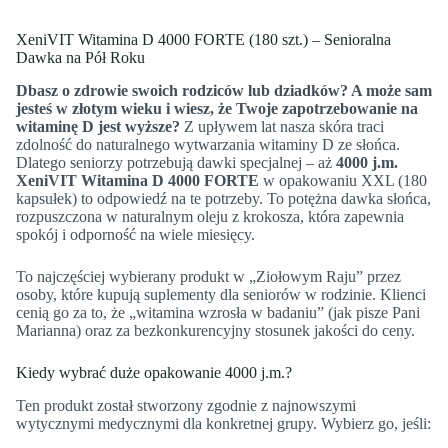
XeniVIT Witamina D 4000 FORTE (180 szt.) – Senioralna
Dawka na Pół Roku
Dbasz o zdrowie swoich rodziców lub dziadków? A może sam
jesteś w złotym wieku i wiesz, że Twoje zapotrzebowanie na
witaminę D jest wyższe?
Z upływem lat nasza skóra traci
zdolność do naturalnego wytwarzania witaminy D ze słońca.
Dlatego seniorzy potrzebują dawki specjalnej – aż
4000 j.m.
XeniVIT Witamina D 4000 FORTE
w opakowaniu XXL (180
kapsułek) to odpowiedź na te potrzeby. To potężna dawka słońca,
rozpuszczona w naturalnym oleju z krokosza, która zapewnia
spokój i odporność na wiele miesięcy.
To najczęściej wybierany produkt w „Ziołowym Raju” przez
osoby, które kupują suplementy dla seniorów w rodzinie. Klienci
cenią go za to, że „witamina wzrosła w badaniu” (jak pisze Pani
Marianna) oraz za bezkonkurencyjny stosunek jakości do ceny.
Kiedy wybrać duże opakowanie 4000 j.m.?
Ten produkt został stworzony zgodnie z najnowszymi
wytycznymi medycznymi dla konkretnej grupy. Wybierz go, jeśli: