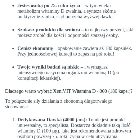
Jesteś osobą po 75. roku życia
– w tym wieku
metabolizm witaminy D zwalnia, a synteza skórna
praktycznie zanika, stąd potrzeba wyższej dawki.
Szukasz produktu dla seniora
– to najlepszy prezent, jaki
możesz zrobić dla kości i odporności starszej osoby.
Cenisz ekonomię
– opakowanie zawiera aż 180 kapsułek.
Przy jednoosobowej kuracji to zapas na pół roku!
Twoje wyniki badań są niskie
– i wymagasz
intensywnego nasycenia organizmu witaminą D (po
konsultacji lekarskiej).
Dlaczego warto wybrać XeniVIT Witamina D 4000 (180 kaps.)?
To połączenie siły działania z ekonomią długotrwałego
stosowania:
Dedykowana Dawka (4000 j.m.):
To nie jest produkt
uniwersalny, to specjalista. Dostarcza dokładnie taką ilość
witaminy D (100 µg), jaka jest rekomendowana zdrowym
osobom powyżej 75. roku życia w celu utrzymania