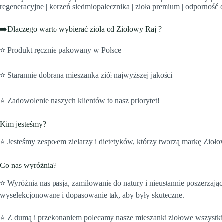
regeneracyjne | korzeń siedmiopalecznika | zioła premium | odporność o
➡️Dlaczego warto wybierać zioła od Ziołowy Raj ?
⭐ Produkt ręcznie pakowany w Polsce
⭐ Starannie dobrana mieszanka ziół najwyższej jakości
⭐ Zadowolenie naszych klientów to nasz priorytet!
Kim jesteśmy?
⭐️ Jesteśmy zespołem zielarzy i dietetyków, którzy tworzą markę Zioł
Co nas wyróżnia?
⭐️ Wyróżnia nas pasja, zamiłowanie do natury i nieustannie poszerzają
wyselekcjonowane i dopasowanie tak, aby były skuteczne.
⭐️ Z dumą i przekonaniem polecamy nasze mieszanki ziołowe wszystk