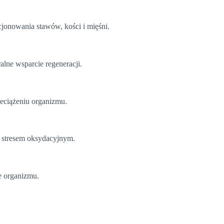
cjonowania stawów, kości i mięśni.
lne wsparcie regeneracji.
zeciążeniu organizmu.
d stresem oksydacyjnym.
ie organizmu.