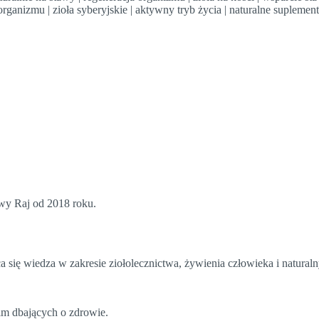
rganizmu | zioła syberyjskie | aktywny tryb życia | naturalne suplemen
owy Raj od 2018 roku.
ca się wiedza w zakresie ziołolecznictwa, żywienia człowieka i natural
im dbających o zdrowie.