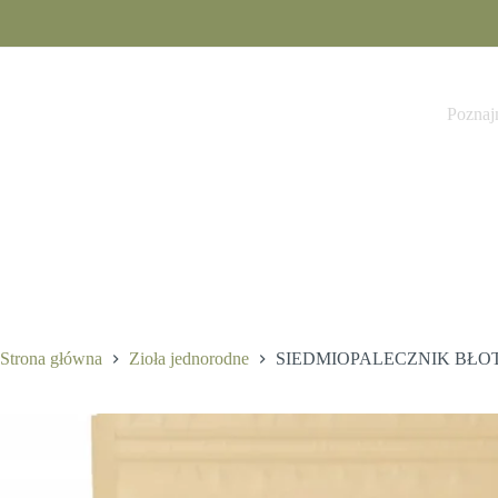
Przejdź
do
treści
11,50
zł
Poznaj
Strona główna
Zioła jednorodne
SIEDMIOPALECZNIK BŁOTN