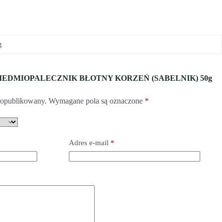
g
ę o „SIEDMIOPALECZNIK BŁOTNY KORZEŃ (SABELNIK) 50g
e opublikowany.
Wymagane pola są oznaczone
*
Adres e-mail
*