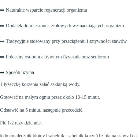
➡️ Naturalne wsparcie regeneracji organizmu
➡️ Dodatek do mieszanek ziołowych wzmacniających organizm
➡️ Tradycyjnie stosowany przy przeciążeniu i sztywności stawów
➡️ Polecany osobom aktywnym fizycznie oraz seniorom
➡️ Sposób użycia
1 łyżeczkę korzenia zalać szklanką wody.
Gotować na małym ogniu przez około 10-15 minut.
Odstawić na 5 minut, następnie przecedzić.
Pić 1-2 razy dziennie.
iedmiopalecznik błotny | sabelnik | sabelnik korzeń | zioła na stawy | n