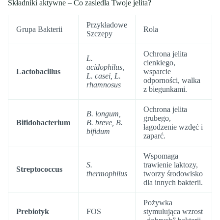
Składniki aktywne – Co zasiedla Twoje jelita?
Przykładowe
Grupa Bakterii
Rola
Szczepy
Ochrona jelita
L.
cienkiego,
acidophilus,
Lactobacillus
wsparcie
L. casei, L.
odporności, walka
rhamnosus
z biegunkami.
Ochrona jelita
B. longum,
grubego,
Bifidobacterium
B. breve, B.
łagodzenie wzdęć i
bifidum
zaparć.
Wspomaga
S.
trawienie laktozy,
Streptococcus
thermophilus
tworzy środowisko
dla innych bakterii.
Pożywka
Prebiotyk
FOS
stymulująca wzrost