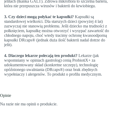
jelitach (tkanka GALT). Zdrowa mikroflora to szczelna bariera,
która nie przepuszcza wirusów i bakterii do krwiobiegu.
3. Czy dzieci mogą połykać te kapsułki?
Kapsułki są
standardowej wielkości. Dla starszych dzieci (powyżej 4 lat)
zazwyczaj nie stanowią problemu. Jeśli dziecko ma trudności z
połknięciem, kapsułkę można otworzyć i wysypać zawartość do
chłodnego napoju, choć wtedy tracimy ochronę kwasoodporną
kapsułki DRcaps® (jednak duża ilość bakterii nadal dotrze do
jelit).
4. Dlaczego lekarze polecają ten produkt?
Lekarze (jak
wspomniany w opiniach gastrolog) cenią ProbiotiX+ za
udokumentowany skład (konkretne szczepy), technologię
opóźnionego uwalniania (DRcaps®) oraz brak zbędnych
wypełniaczy i alergenów. To produkt o profilu medycznym.
Opinie
Na razie nie ma opinii o produkcie.