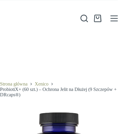
Przejdź
do
treści
Koszyk
Strona główna
Xenico
ProbiotiX+ (60 szt.) – Ochrona Jelit na Dłużej (9 Szczepów +
DRcaps®)