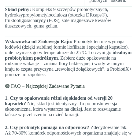
„dobrych” bakterii.
Skład pełny:
Kompleks 9 szczepów probiotycznych,
hydroksypropylometyloceluloza (otoczka DRcaps®),
fruktooligosacharydy (FOS), sole magnezowe kwasów
tłuszczowych, guma gellan.
Wskazówka od Ziołowego Raju:
Probiotyk ten nie wymaga
lodówki (dzięki stabilnej formie liofilizatu i specjalnej kapsułce),
o ile trzymasz go w temperaturze do 25°C. To czyni go
idealnym
probiotykiem podróżnym
. Zabierz duże opakowanie na
rodzinne wakacje – zmiana flory bakteryjnej i wody w innym
kraju to częsta przyczyna „rewolucji żołądkowych”, a ProbiotiX+
pomoże im zapobiec.
🟢 FAQ – Najczęściej Zadawane Pytania
1. Czy to opakowanie różni się składem od wersji 20
kapsułek?
Nie, skład jest identyczny. To po prostu wersja
ekonomiczna, która wystarcza na dłużej. Jest to rozwiązanie
tańsze w przeliczeniu na dzień kuracji.
2. Czy probiotyk pomaga na odporność?
Zdecydowanie tak.
Aż 70-80% komórek odpornościowych organizmu znajduje się w