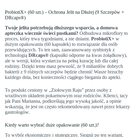
ProbiotiX+ (60 szt.) – Ochrona Jelit na Dłużej (9 Szczepów +
DRcaps®)
Twoje jelita potrzebują dłuższego wsparcia, a domowa
apteczka wiecznie świeci pustkami?
Odbudowa mikroflory to
proces, który trwa tygodniami, a nie dniami.
ProbiotiX+
w
dużym opakowaniu (60 kapsułek) to rozwiązanie dla osób
przewidujących. To ten sam, zaawansowany synbiotyk z
technologią
DRcaps®
(kapsułki odporne na kwas żołądkowy),
ale w wersji, która wystarcza na pełną kurację lub dla całej
rodziny. Dzięki temu masz pewność, że 9 miliardów dobrych
bakterii z 9 różnych szczepów będzie chronić Wasze brzuchy
każdego dnia, bez konieczności ciągłego biegania do apteki.
To produkt ceniony w „Ziołowym Raju” przez osoby z
wrażliwym układem pokarmowym oraz rodziców. Klienci, tacy
jak Pani Marianna, podkreślają jego wysoką jakość, a opinie
wskazują, że jest on często rekomendowany nawet przez lekarzy
gastrologów.
Kiedy warto wybrać duże opakowanie (60 szt.)?
To wybór ekonomiczny i strategiczny. Sięgnij po ten wariant,