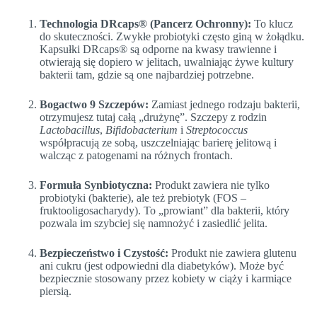
Technologia DRcaps® (Pancerz Ochronny):
To klucz
do skuteczności. Zwykłe probiotyki często giną w żołądku.
Kapsułki DRcaps® są odporne na kwasy trawienne i
otwierają się dopiero w jelitach, uwalniając żywe kultury
bakterii tam, gdzie są one najbardziej potrzebne.
Bogactwo 9 Szczepów:
Zamiast jednego rodzaju bakterii,
otrzymujesz tutaj całą „drużynę”. Szczepy z rodzin
Lactobacillus
,
Bifidobacterium
i
Streptococcus
współpracują ze sobą, uszczelniając barierę jelitową i
walcząc z patogenami na różnych frontach.
Formuła Synbiotyczna:
Produkt zawiera nie tylko
probiotyki (bakterie), ale też prebiotyk (FOS –
fruktooligosacharydy). To „prowiant” dla bakterii, który
pozwala im szybciej się namnożyć i zasiedlić jelita.
Bezpieczeństwo i Czystość:
Produkt nie zawiera glutenu
ani cukru (jest odpowiedni dla diabetyków). Może być
bezpiecznie stosowany przez kobiety w ciąży i karmiące
piersią.