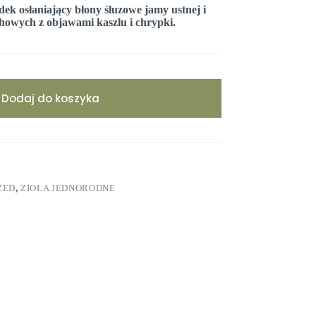
ek osłaniający błony śluzowe jamy ustnej i
howych z objawami kaszlu i chrypki.
Dodaj do koszyka
ZED
,
ZIOŁA JEDNORODNE