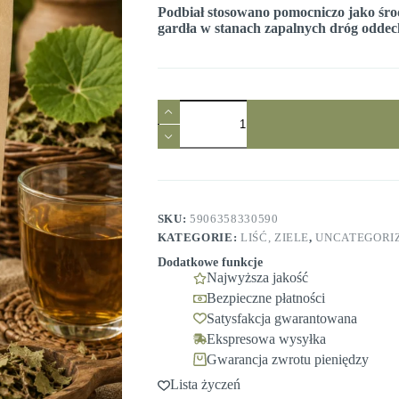
Podbiał stosowano pomocniczo jako środ
gardła w stanach zapalnych dróg oddec
ilość
Podbiał
liść
50g
Ziołowy
Raj
SKU:
5906358330590
KATEGORIE:
LIŚĆ, ZIELE
,
UNCATEGORI
Dodatkowe funkcje
Najwyższa jakość
Bezpieczne płatności
Satysfakcja gwarantowana
Ekspresowa wysyłka
Gwarancja zwrotu pieniędzy
Lista życzeń