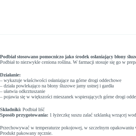
Podbiał stosowano pomocniczo jako środek osłaniający błony śluz
Podbiał to niezwykle ceniona roślina. W farmacji stosuje się go w p
Działanie:
– wykazuje właściwości osłaniające na górne drogi oddechowe
– działa powlekająco na błony śluzowe jamy ustnej i gardła
– ułatwia odkrztuszanie
– pojawia się w większości mieszanek wspierających górne drogi od
Składniki:
Podbiał liść
Sposób przygotowania:
1 łyżeczkę suszu zalać szklanką wrzącej wody
Przechowywać w temperaturze pokojowej, w szczelnym opakowaniu w s
Produkt pakowany ręcznie.