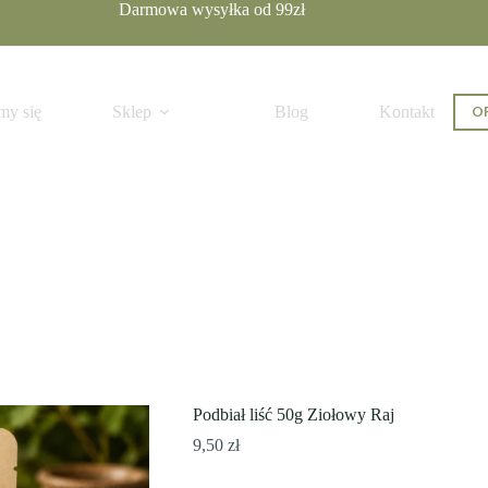
Darmowa wysyłka od 99zł
OF
my się
Sklep
Blog
Kontakt
Podbiał liść 50g Ziołowy Raj
9,50
zł