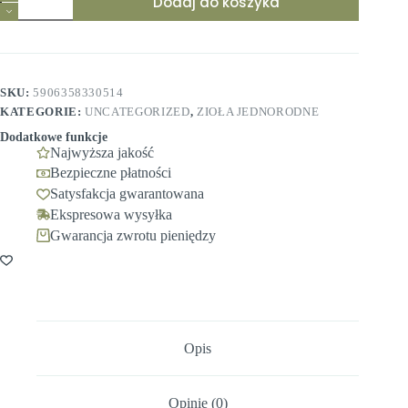
Dodaj do koszyka
Ostrożeń
ziele
50g
Ziołowy
Raj
SKU:
5906358330514
KATEGORIE:
UNCATEGORIZED
,
ZIOŁA JEDNORODNE
Dodatkowe funkcje
Najwyższa jakość
Bezpieczne płatności
Satysfakcja gwarantowana
Ekspresowa wysyłka
Gwarancja zwrotu pieniędzy
Opis
Opinie (0)