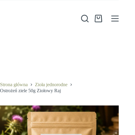
Przejdź
do
treści
Koszyk
Ostrożeń ziele 50g Ziołowy Raj
Dodaj do koszyka
8,00
zł
Strona główna
Zioła jednorodne
Ostrożeń ziele 50g Ziołowy Raj