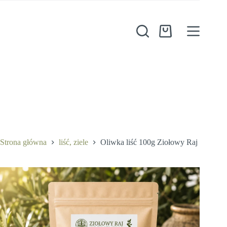
Przejdź
do
treści
Koszyk
Oliwka liść 100g Ziołowy Raj
Dodaj do koszyka
9,50
zł
Strona główna
liść, ziele
Oliwka liść 100g Ziołowy Raj