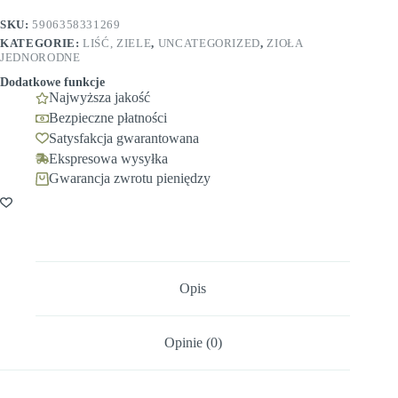
Raj
SKU:
5906358331269
KATEGORIE:
LIŚĆ, ZIELE
,
UNCATEGORIZED
,
ZIOŁA
JEDNORODNE
Dodatkowe funkcje
Najwyższa jakość
Bezpieczne płatności
Satysfakcja gwarantowana
Ekspresowa wysyłka
Gwarancja zwrotu pieniędzy
Opis
Opinie (0)