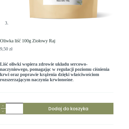
Oliwka liść 100g Ziołowy Raj
9,50
zł
Liść oliwki wspiera zdrowie układu sercowo-
naczyniowego, pomagając w regulacji poziomu ciśnienia
krwi oraz poprawie krążenia dzięki właściwościom
rozszerzającym naczynia krwionośne
.
ilość
Dodaj do koszyka
Oliwka
liść
100g
Ziołowy