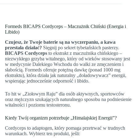
Formeds BICAPS Cordyceps – Maczużnik Chiński (Energia i
Libido)
Czujesz, że Twoje baterie są na wyczerpaniu, a kawa
przestała działać?
Sięgnij po sekret tybetańskich pasterzy.
BICAPS Cordyceps
to ekstrakt z maczużnika chińskiego –
niezwykłego grzyba witalnego, który od wieków stosowany jest
w medycynie Dalekiego Wschodu do walki ze zmęczeniem i
słabością. Formeds oferuje potężną dawkę (ponad 1000 mg
ekstraktu), która działa jak naturalny „doładowywacz” energii,
wspierając jednocześnie odporność i libido.
To hit w „Ziołowym Raju” dla osób aktywnych, sportowców
oraz mężczyzn szukających naturalnego sposobu na podniesienie
witalności i poziomu testosteronu.
Kiedy Twój organizm potrzebuje „Himalajskiej Energii”?
Cordyceps to adaptogen, który pomaga przetrwać w trudnych
warunkach. Wybierz ten produkt, jeśli: