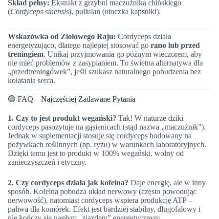
Skład pełny:
Ekstrakt z grzybni maczużnika chińskiego
(
Cordyceps sinensis
), pullulan (otoczka kapsułki).
Wskazówka od Ziołowego Raju:
Cordyceps działa
energetyzująco, dlatego najlepiej stosować go
rano lub przed
treningiem
. Unikaj przyjmowania go późnym wieczorem, aby
nie mieć problemów z zasypianiem. To świetna alternatywa dla
„przedtreningówek”, jeśli szukasz naturalnego pobudzenia bez
kołatania serca.
🟢 FAQ – Najczęściej Zadawane Pytania
1. Czy to jest produkt wegański?
Tak! W naturze dziki
cordyceps pasożytuje na gąsienicach (stąd nazwa „maczużnik”).
Jednak w suplementacji stosuje się cordyceps hodowany na
pożywkach roślinnych (np. ryżu) w warunkach laboratoryjnych.
Dzięki temu jest to produkt w 100% wegański, wolny od
zanieczyszczeń i etyczny.
2. Czy cordyceps działa jak kofeina?
Daje energię, ale w inny
sposób. Kofeina pobudza układ nerwowy (często powodując
nerwowość), natomiast cordyceps wspiera produkcję ATP –
paliwa dla komórek. Efekt jest bardziej stabilny, długofalowy i
nie kończy się nagłym „zjazdem” energetycznym.