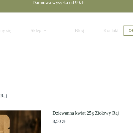
Darmowa wysyłka od 99zł
szyka
OF
my się
Sklep
Blog
Kontakt
 Raj
Dziewanna kwiat 25g Ziołowy Raj
8,50
zł