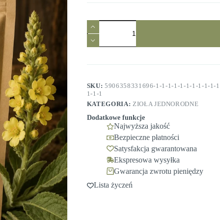
ilość
Dziewanna
kwiat
25g
Ziołowy
Raj
SKU:
5906358331696-1-1-1-1-1-1-1-1-1-1-1-
1-1-1
KATEGORIA:
ZIOŁA JEDNORODNE
Dodatkowe funkcje
Najwyższa jakość
Bezpieczne płatności
Satysfakcja gwarantowana
Ekspresowa wysyłka
Gwarancja zwrotu pieniędzy
Lista życzeń