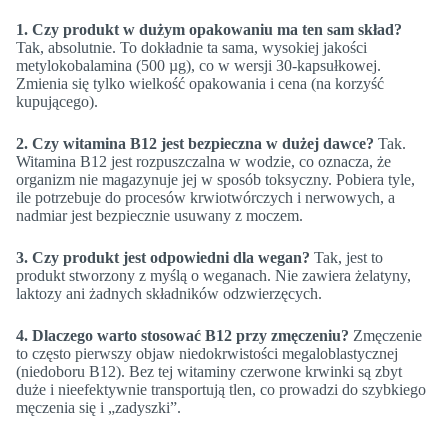
1. Czy produkt w dużym opakowaniu ma ten sam skład?
Tak, absolutnie. To dokładnie ta sama, wysokiej jakości
metylokobalamina (500 µg), co w wersji 30-kapsułkowej.
Zmienia się tylko wielkość opakowania i cena (na korzyść
kupującego).
2. Czy witamina B12 jest bezpieczna w dużej dawce?
Tak.
Witamina B12 jest rozpuszczalna w wodzie, co oznacza, że
organizm nie magazynuje jej w sposób toksyczny. Pobiera tyle,
ile potrzebuje do procesów krwiotwórczych i nerwowych, a
nadmiar jest bezpiecznie usuwany z moczem.
3. Czy produkt jest odpowiedni dla wegan?
Tak, jest to
produkt stworzony z myślą o weganach. Nie zawiera żelatyny,
laktozy ani żadnych składników odzwierzęcych.
4. Dlaczego warto stosować B12 przy zmęczeniu?
Zmęczenie
to często pierwszy objaw niedokrwistości megaloblastycznej
(niedoboru B12). Bez tej witaminy czerwone krwinki są zbyt
duże i nieefektywnie transportują tlen, co prowadzi do szybkiego
męczenia się i „zadyszki”.