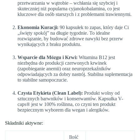
przetwarzania w wątrobie – wchłania się szybciej i
skuteczniej niż popularna cyjanokobalamina, co jest
kluczowe dla osób starszych i z problemami trawiennymi.
Ekonomia Kuracji:
90 kapsułek to zapas, który daje Ci
„święty spokój” na długie tygodnie. To idealne
rozwiązanie, by budować zdrowe nawyki bez przerw
wynikających z braku produktu.
Wsparcie dla Mózgu i Krwi:
Witamina B12 jest
niezbędna do produkcji czerwonych krwinek
(zapobieganie anemii) oraz neuroprzekaźników
odpowiadających za dobry nastrój. Stabilna suplementacja
to stabilne samopoczucie.
Czysta Etykieta (Clean Label):
Produkt wolny od
sztucznych barwników i konserwantów. Kapsułka V-
caps® jest w 100% roślinna, co czyni ten produkt
bezpiecznym wyborem dla wegan i alergików.
Składniki aktywne:
Ilość