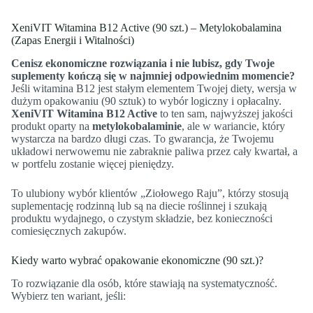
XeniVIT Witamina B12 Active (90 szt.) – Metylokobalamina
(Zapas Energii i Witalności)
Cenisz ekonomiczne rozwiązania i nie lubisz, gdy Twoje
suplementy kończą się w najmniej odpowiednim momencie?
Jeśli witamina B12 jest stałym elementem Twojej diety, wersja w
dużym opakowaniu (90 sztuk) to wybór logiczny i opłacalny.
XeniVIT Witamina B12 Active
to ten sam, najwyższej jakości
produkt oparty na
metylokobalaminie
, ale w wariancie, który
wystarcza na bardzo długi czas. To gwarancja, że Twojemu
układowi nerwowemu nie zabraknie paliwa przez cały kwartał, a
w portfelu zostanie więcej pieniędzy.
To ulubiony wybór klientów „Ziołowego Raju”, którzy stosują
suplementację rodzinną lub są na diecie roślinnej i szukają
produktu wydajnego, o czystym składzie, bez konieczności
comiesięcznych zakupów.
Kiedy warto wybrać opakowanie ekonomiczne (90 szt.)?
To rozwiązanie dla osób, które stawiają na systematyczność.
Wybierz ten wariant, jeśli: