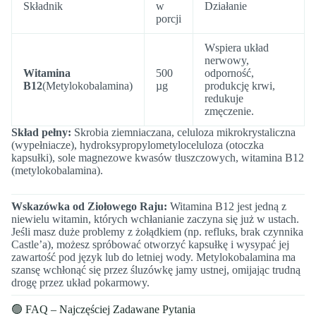
Składnik
w
Działanie
porcji
Wspiera układ
nerwowy,
Witamina
500
odporność,
B12
(Metylokobalamina)
µg
produkcję krwi,
redukuje
zmęczenie.
Skład pełny:
Skrobia ziemniaczana, celuloza mikrokrystaliczna
(wypełniacze), hydroksypropylometyloceluloza (otoczka
kapsułki), sole magnezowe kwasów tłuszczowych, witamina B12
(metylokobalamina).
Wskazówka od Ziołowego Raju:
Witamina B12 jest jedną z
niewielu witamin, których wchłanianie zaczyna się już w ustach.
Jeśli masz duże problemy z żołądkiem (np. refluks, brak czynnika
Castle’a), możesz spróbować otworzyć kapsułkę i wysypać jej
zawartość pod język lub do letniej wody. Metylokobalamina ma
szansę wchłonąć się przez śluzówkę jamy ustnej, omijając trudną
drogę przez układ pokarmowy.
🟢 FAQ – Najczęściej Zadawane Pytania