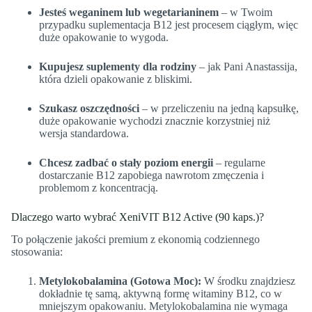
Jesteś weganinem lub wegetarianinem
– w Twoim
przypadku suplementacja B12 jest procesem ciągłym, więc
duże opakowanie to wygoda.
Kupujesz suplementy dla rodziny
– jak Pani Anastassija,
która dzieli opakowanie z bliskimi.
Szukasz oszczędności
– w przeliczeniu na jedną kapsułkę,
duże opakowanie wychodzi znacznie korzystniej niż
wersja standardowa.
Chcesz zadbać o stały poziom energii
– regularne
dostarczanie B12 zapobiega nawrotom zmęczenia i
problemom z koncentracją.
Dlaczego warto wybrać XeniVIT B12 Active (90 kaps.)?
To połączenie jakości premium z ekonomią codziennego
stosowania:
Metylokobalamina (Gotowa Moc):
W środku znajdziesz
dokładnie tę samą, aktywną formę witaminy B12, co w
mniejszym opakowaniu. Metylokobalamina nie wymaga