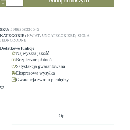
Dodaj do koszyka
Pierwiosnka
kwiat
(pierwiosnek
lekarski)
50g
Ziołowy
SKU:
5906358330545
Raj
KATEGORIE:
KWIAT
,
UNCATEGORIZED
,
ZIOŁA
JEDNORODNE
Dodatkowe funkcje
Najwyższa jakość
Bezpieczne płatności
Satysfakcja gwarantowana
Ekspresowa wysyłka
Gwarancja zwrotu pieniędzy
Opis