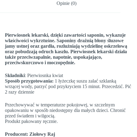
Opinie (0)
Pierwiosnek lekarski, dzięki zawartości saponin, wykazuje
właściwości wykrztuśne. Saponiny drażnią błony śluzowe
jamy ustnej oraz gardła, rozluźniają wydzielinę oskrzelową
oraz pobudzają odruch kaszlu. Pierwiosnek lekarski działa
także przeciwzapalnie, napotnie, uspokajająco,
przeciwskurczowo i moczopędnie.
Składniki
: Pierwiosnka kwiat
Sposób przygotowania:
1 łyżeczkę suszu zalać szklanką
wrzącej wody, parzyć pod przykryciem 15 minut. Przecedzić. Pić
2 razy dziennie
Przechowywać w temperaturze pokojowej, w szczelnym
opakowaniu w sposób niedostępny dla małych dzieci. Chronić
przed światłem i wilgocią.
Produkt pakowany ręcznie.
Producent: Ziołowy Raj