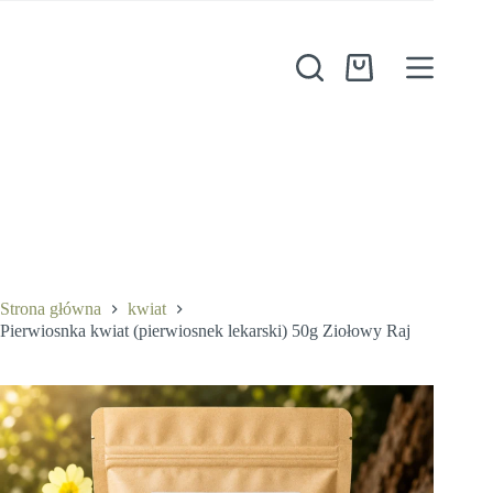
Przejdź
do
treści
Koszyk
Pierwiosnka kwiat (pierwiosnek lekarski) 50g Ziołowy Raj
Dodaj do koszyka
21,50
zł
Strona główna
kwiat
Pierwiosnka kwiat (pierwiosnek lekarski) 50g Ziołowy Raj