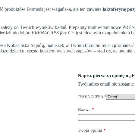
ć produktów Formeds jest wegańska, ale ten zawiera
laktoferynę po
zależy od Twoich wyników badań. Preparaty multiwitaminowe PRENACA
ierdził niedobór,
PRENACAPS ferr C+
jest idealnym uzupełnieniem b
zka Kubasińska-Sajnóg, maluszek w Twoim brzuchu musi zgromadzić zap
elazo dziecku, często kosztem własnych zapasów – stąd częsta anemia
Napisz pierwszą opinię o
Twój adres email nie zostani
TWOJA OCENA
*
Nazwa
*
Twoja opinia
*