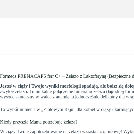
Formeds PRENACAPS ferr C+ – Żelazo z Laktoferyną (Bezpieczne d
Jesteś w ciąży i Twoje wyniki morfologii spadają, ale boisz się dole
zwykłe żelazo. To unikalne połączenie fumaranu żelaza (łagodnej for
wysoce skuteczny w walce z anemią, a jednocześnie delikatny dla wr
To wybór numer 1 w „Ziołowym Raju” dla kobiet w ciąży i karmiących
Kiedy przyszła Mama potrzebuje żelaza?
W ciąży Twoje zapotrzebowanie na żelazo wzrasta aż o połowę! Wybierz