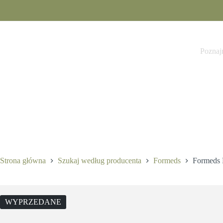
Przejdź
do
treści
Poznaj
Strona główna
Szukaj według producenta
Formeds
Formeds
WYPRZEDANE