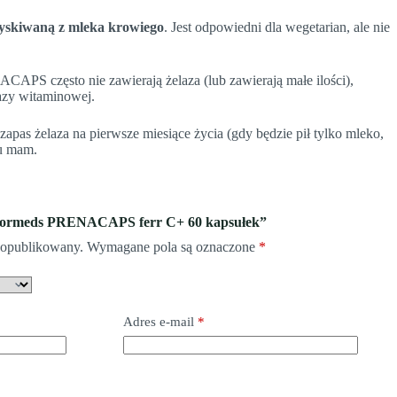
zyskiwaną z mleka krowiego
. Jest odpowiedni dla wegetarian, ale nie
PS często nie zawierają żelaza (lub zawierają małe ilości),
azy witaminowej.
as żelaza na pierwsze miesiące życia (gdy będzie pił tylko mleko,
 u mam.
 „Formeds PRENACAPS ferr C+ 60 kapsułek”
e opublikowany.
Wymagane pola są oznaczone
*
Adres e-mail
*