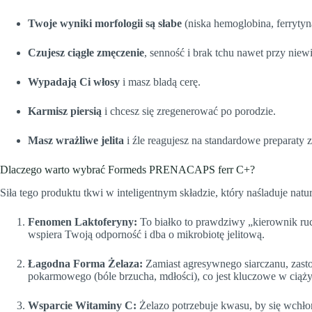
Twoje wyniki morfologii są słabe
(niska hemoglobina, ferrytyn
Czujesz ciągłe zmęczenie
, senność i brak tchu nawet przy niew
Wypadają Ci włosy
i masz bladą cerę.
Karmisz piersią
i chcesz się zregenerować po porodzie.
Masz wrażliwe jelita
i źle reagujesz na standardowe preparaty 
Dlaczego warto wybrać Formeds PRENACAPS ferr C+?
Siła tego produktu tkwi w inteligentnym składzie, który naśladuje natur
Fenomen Laktoferyny:
To białko to prawdziwy „kierownik ruc
wspiera Twoją odporność i dba o mikrobiotę jelitową.
Łagodna Forma Żelaza:
Zamiast agresywnego siarczanu, zas
pokarmowego (bóle brzucha, mdłości), co jest kluczowe w ciąży
Wsparcie Witaminy C:
Żelazo potrzebuje kwasu, by się wchło