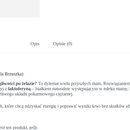
Opis
Opinie (0)
la Brzuszka)
gliwości po żelazie?
To dylemat wielu przyszłych mam. Rozwiązaniem
my) z
laktoferyną
– białkiem naturalnie występującym w mleku mamy, k
ażliwego układu pokarmowego ciężarnej.
, które chcą odzyskać energię i poprawić wyniki krwi bez skutków u
 ten produkt, jeśli: