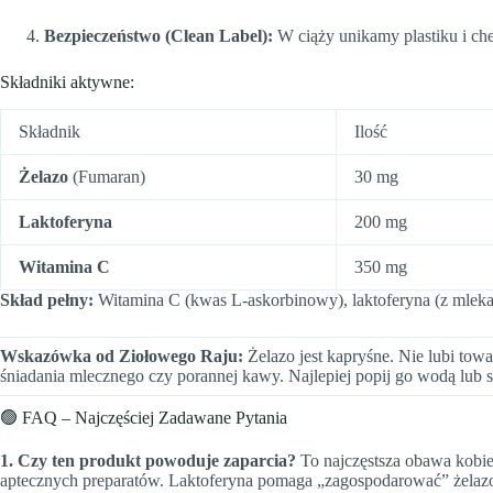
Bezpieczeństwo (Clean Label):
W ciąży unikamy plastiku i che
Składniki aktywne:
Składnik
Ilość
Żelazo
(Fumaran)
30 mg
Laktoferyna
200 mg
Witamina C
350 mg
Skład pełny:
Witamina C (kwas L-askorbinowy), laktoferyna (z mleka kr
Wskazówka od Ziołowego Raju:
Żelazo jest kapryśne. Nie lubi tow
śniadania mlecznego czy porannej kawy. Najlepiej popij go wodą lu
🟢 FAQ – Najczęściej Zadawane Pytania
1. Czy ten produkt powoduje zaparcia?
To najczęstsza obawa kobie
aptecznych preparatów. Laktoferyna pomaga „zagospodarować” żelazo w j