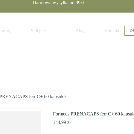
Darmowa wysyłka od 99zł
OF
my się
Sklep
Blog
Kontakt
 PRENACAPS ferr C+ 60 kapsułek
Formeds PRENACAPS ferr C+ 60 kapsuł
144,99
zł