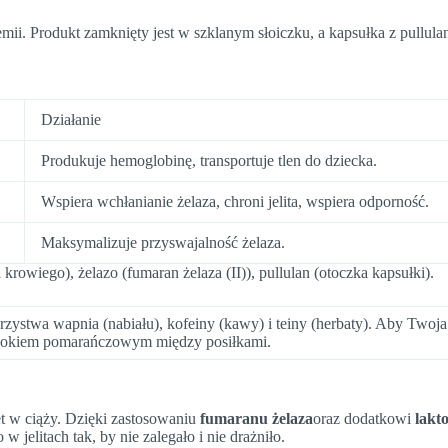
mii. Produkt zamknięty jest w szklanym słoiczku, a kapsułka z pullu
Działanie
Produkuje hemoglobinę, transportuje tlen do dziecka.
Wspiera wchłanianie żelaza, chroni jelita, wspiera odporność.
Maksymalizuje przyswajalność żelaza.
owiego), żelazo (fumaran żelaza (II)), pullulan (otoczka kapsułki).
arzystwa wapnia (nabiału), kofeiny (kawy) i teiny (herbaty). Aby Twoja
b sokiem pomarańczowym między posiłkami.
t w ciąży. Dzięki zastosowaniu
fumaranu żelaza
oraz dodatkowi
lakt
elitach tak, by nie zalegało i nie drażniło.