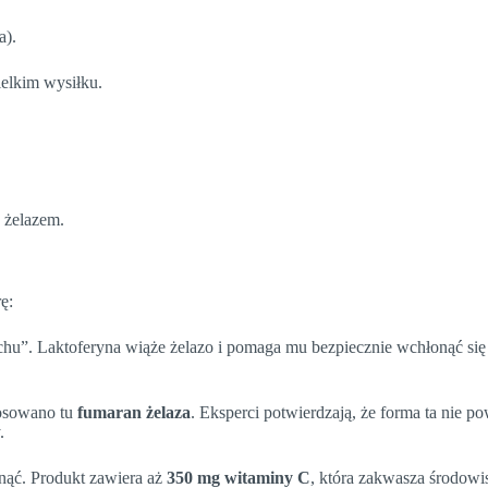
a).
ielkim wysiłku.
z żelazem.
ę:
hu”. Laktoferyna wiąże żelazo i pomaga mu bezpiecznie wchłonąć się 
tosowano tu
fumaran żelaza
. Eksperci potwierdzają, że forma ta nie 
.
nąć. Produkt zawiera aż
350 mg witaminy C
, która zakwasza środowi