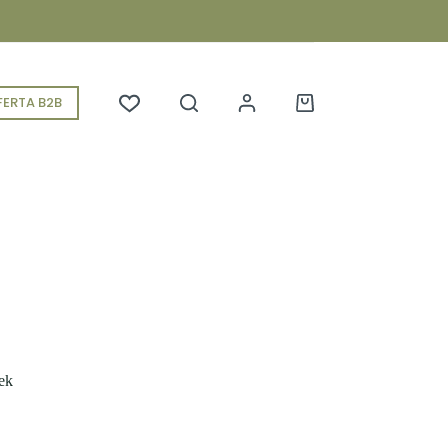
ERTA B2B
Koszyk
ek