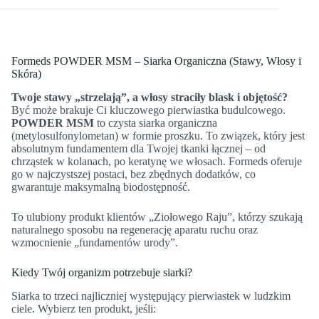
Formeds POWDER MSM – Siarka Organiczna (Stawy, Włosy i
Skóra)
Twoje stawy „strzelają”, a włosy straciły blask i objętość?
Być może brakuje Ci kluczowego pierwiastka budulcowego.
POWDER MSM
to czysta siarka organiczna
(metylosulfonylometan) w formie proszku. To związek, który jest
absolutnym fundamentem dla Twojej tkanki łącznej – od
chrząstek w kolanach, po keratynę we włosach. Formeds oferuje
go w najczystszej postaci, bez zbędnych dodatków, co
gwarantuje maksymalną biodostępność.
To ulubiony produkt klientów „Ziołowego Raju”, którzy szukają
naturalnego sposobu na regenerację aparatu ruchu oraz
wzmocnienie „fundamentów urody”.
Kiedy Twój organizm potrzebuje siarki?
Siarka to trzeci najliczniej występujący pierwiastek w ludzkim
ciele. Wybierz ten produkt, jeśli: