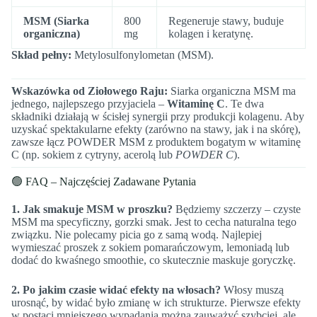
MSM (Siarka
800
Regeneruje stawy, buduje
organiczna)
mg
kolagen i keratynę.
Skład pełny:
Metylosulfonylometan (MSM).
Wskazówka od Ziołowego Raju:
Siarka organiczna MSM ma
jednego, najlepszego przyjaciela –
Witaminę C
. Te dwa
składniki działają w ścisłej synergii przy produkcji kolagenu. Aby
uzyskać spektakularne efekty (zarówno na stawy, jak i na skórę),
zawsze łącz POWDER MSM z produktem bogatym w witaminę
C (np. sokiem z cytryny, acerolą lub
POWDER C
).
🟢 FAQ – Najczęściej Zadawane Pytania
1. Jak smakuje MSM w proszku?
Będziemy szczerzy – czyste
MSM ma specyficzny, gorzki smak. Jest to cecha naturalna tego
związku. Nie polecamy picia go z samą wodą. Najlepiej
wymieszać proszek z sokiem pomarańczowym, lemoniadą lub
dodać do kwaśnego smoothie, co skutecznie maskuje goryczkę.
2. Po jakim czasie widać efekty na włosach?
Włosy muszą
urosnąć, by widać było zmianę w ich strukturze. Pierwsze efekty
w postaci mniejszego wypadania można zauważyć szybciej, ale