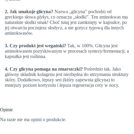
2. Jak smakuje glicyna?
Nazwa „glicyna” pochodzi od
greckiego słowa
glykys
, co oznacza „słodki”. Ten aminokwas ma
naturalnie słodki smak! Choć tutaj jest zamknięty w kapsułce, po
jej otwarciu poczujesz słodycz, a nie gorycz typową dla innych
aminokwasów.
3. Czy produkt jest wegański?
Tak, w 100%. Glicyna jest
aminokwasem pozyskiwanym w procesach syntezy/fermentacji, a
kapsułka jest roślinna.
4. Czy glicyna pomaga na zmarszczki?
Pośrednio tak. Jako
główny składnik kolagenu jest niezbędna do utrzymania struktury
skóry. Dodatkowo, lepszy sen (który zapewnia glicyna) to
mniejszy poziom kortyzolu i lepsza regeneracja cery w nocy.
Opinie
Na razie nie ma opinii o produkcie.