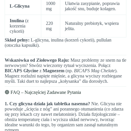
1000
Ułatwia zasypianie, poprawia
L-Glicyna
mg
jakość snu, buduje kolagen.
Inulina
(z
220
Naturalny prebiotyk, wspiera
korzenia
mg
jelita.
cykorii)
Skład pełny:
L-glicyna, inulina (korzeń cykorii), pullulan
(otoczka kapsułki).
Wskazówka od Ziołowego Raju:
Masz problemy ze snem na tle
nerwowym? Stwórz wieczorny rytuał wyciszenia. Połącz
BICAPS Glycine
z
Magnezem
(np.
BICAPS Mag Chelate
).
Magnez rozluźni napięte mięśnie, a glicyna wyciszy rozbiegane
myśli. Taki duet to najlepsza „kołysanka” dla dorosłych.
🟢 FAQ – Najczęściej Zadawane Pytania
1. Czy glicyna działa jak tabletka nasenna?
Nie. Glicyna nie
powoduje „ścięcia z nóg” ani porannego otumanienia (co zdarza
się przy lekach czy nawet melatoninie). Działa fizjologicznie –
obniża temperaturę ciała i wycisza układ nerwowy, tworząc
idealne warunki do tego, by organizm sam zasnął naturalnym
rytmem.