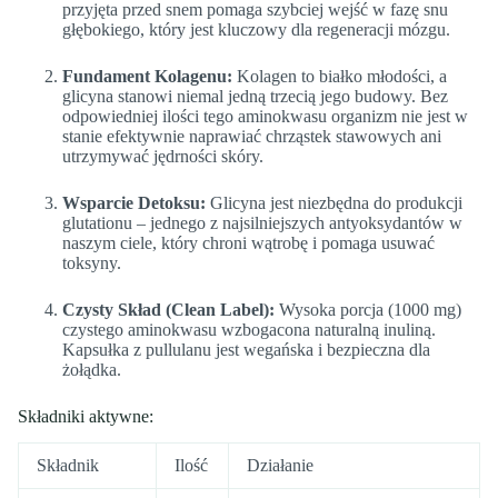
przyjęta przed snem pomaga szybciej wejść w fazę snu
głębokiego, który jest kluczowy dla regeneracji mózgu.
Fundament Kolagenu:
Kolagen to białko młodości, a
glicyna stanowi niemal jedną trzecią jego budowy. Bez
odpowiedniej ilości tego aminokwasu organizm nie jest w
stanie efektywnie naprawiać chrząstek stawowych ani
utrzymywać jędrności skóry.
Wsparcie Detoksu:
Glicyna jest niezbędna do produkcji
glutationu – jednego z najsilniejszych antyoksydantów w
naszym ciele, który chroni wątrobę i pomaga usuwać
toksyny.
Czysty Skład (Clean Label):
Wysoka porcja (1000 mg)
czystego aminokwasu wzbogacona naturalną inuliną.
Kapsułka z pullulanu jest wegańska i bezpieczna dla
żołądka.
Składniki aktywne:
Składnik
Ilość
Działanie