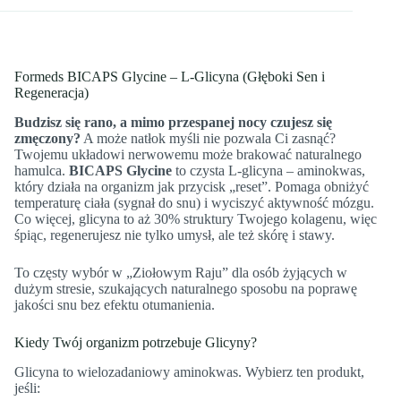
Formeds BICAPS Glycine – L-Glicyna (Głęboki Sen i
Regeneracja)
Budzisz się rano, a mimo przespanej nocy czujesz się
zmęczony?
A może natłok myśli nie pozwala Ci zasnąć?
Twojemu układowi nerwowemu może brakować naturalnego
hamulca.
BICAPS Glycine
to czysta L-glicyna – aminokwas,
który działa na organizm jak przycisk „reset”. Pomaga obniżyć
temperaturę ciała (sygnał do snu) i wyciszyć aktywność mózgu.
Co więcej, glicyna to aż 30% struktury Twojego kolagenu, więc
śpiąc, regenerujesz nie tylko umysł, ale też skórę i stawy.
To częsty wybór w „Ziołowym Raju” dla osób żyjących w
dużym stresie, szukających naturalnego sposobu na poprawę
jakości snu bez efektu otumanienia.
Kiedy Twój organizm potrzebuje Glicyny?
Glicyna to wielozadaniowy aminokwas. Wybierz ten produkt,
jeśli: