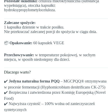
Pozostałe składniki:
celuloza mikrokrystaliczna (substancja
wypełniająca), otoczka kapsułki:
hydroksypropylometyloceluloza.
Zalecane spożycie:
1 kapsułka dziennie w trakcie posiłku.
Nie przekraczać zalecanej porcji do spożycia w ciągu dnia.
📦
Opakowanie:
60 kapsułek VEGE
Przechowywanie:
w temperaturze pokojowej, w suchym
miejscu, w sposób niedostępny dla dzieci.
Dlaczego warto?
✔️
Jedyna naturalna forma PQQ
– MGCPQQ® otrzymywana
w procesie fermentacji (Hyphomicrobium denitrificans CK-275)
✔️ Bezpieczna i zatwierdzona przez Komisję Europejską (Novel
Food)
✔️ Najwyższa czystość – 100% wolna od zanieczyszczeń
syntetycznych