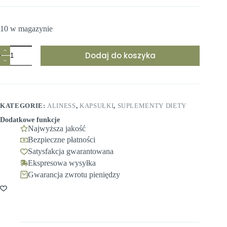
10 w magazynie
ilość
Dodaj do koszyka
Aliness
PQQ
MGCPQQ®
20
mg
+
KATEGORIE:
ALINESS
,
KAPSUŁKI
,
SUPLEMENTY DIETY
Koenzym
Q10
Dodatkowe funkcje
50
Najwyższa jakość
mg
Bezpieczne płatności
–
Satysfakcja gwarantowana
60
kapsułek
Ekspresowa wysyłka
VEGE
Gwarancja zwrotu pieniędzy