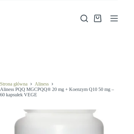
Przejdź
do
treści
Aliness PQQ MGCPQQ® 20 mg + Koenzym Q10 50 mg – 60 kapsułek VEGE
Koszyk
Dodaj do koszyka
99,90
zł
10 w magazynie
Strona główna
Aliness
Aliness PQQ MGCPQQ® 20 mg + Koenzym Q10 50 mg –
60 kapsułek VEGE