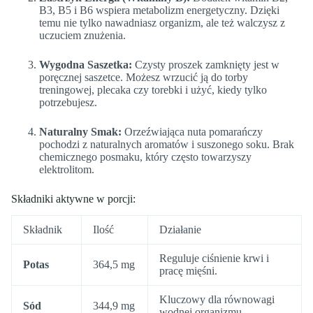
B3, B5 i B6 wspiera metabolizm energetyczny. Dzięki
temu nie tylko nawadniasz organizm, ale też walczysz z
uczuciem znużenia.
Wygodna Saszetka:
Czysty proszek zamknięty jest w
poręcznej saszetce. Możesz wrzucić ją do torby
treningowej, plecaka czy torebki i użyć, kiedy tylko
potrzebujesz.
Naturalny Smak:
Orzeźwiająca nuta pomarańczy
pochodzi z naturalnych aromatów i suszonego soku. Brak
chemicznego posmaku, który często towarzyszy
elektrolitom.
Składniki aktywne w porcji:
Składnik
Ilość
Działanie
Reguluje ciśnienie krwi i
Potas
364,5 mg
pracę mięśni.
Kluczowy dla równowagi
Sód
344,9 mg
wodnej organizmu.