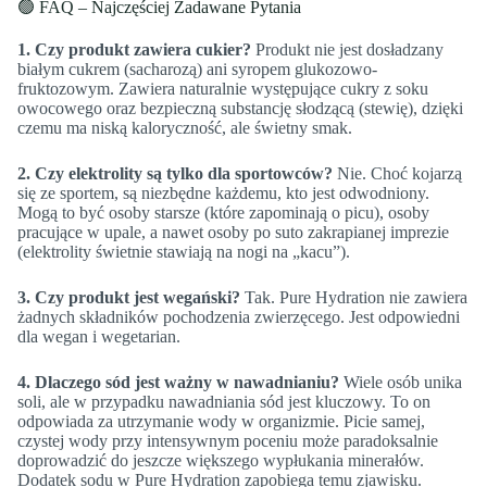
🟢 FAQ – Najczęściej Zadawane Pytania
1. Czy produkt zawiera cukier?
Produkt nie jest dosładzany
białym cukrem (sacharozą) ani syropem glukozowo-
fruktozowym. Zawiera naturalnie występujące cukry z soku
owocowego oraz bezpieczną substancję słodzącą (stewię), dzięki
czemu ma niską kaloryczność, ale świetny smak.
2. Czy elektrolity są tylko dla sportowców?
Nie. Choć kojarzą
się ze sportem, są niezbędne każdemu, kto jest odwodniony.
Mogą to być osoby starsze (które zapominają o picu), osoby
pracujące w upale, a nawet osoby po suto zakrapianej imprezie
(elektrolity świetnie stawiają na nogi na „kacu”).
3. Czy produkt jest wegański?
Tak. Pure Hydration nie zawiera
żadnych składników pochodzenia zwierzęcego. Jest odpowiedni
dla wegan i wegetarian.
4. Dlaczego sód jest ważny w nawadnianiu?
Wiele osób unika
soli, ale w przypadku nawadniania sód jest kluczowy. To on
odpowiada za utrzymanie wody w organizmie. Picie samej,
czystej wody przy intensywnym poceniu może paradoksalnie
doprowadzić do jeszcze większego wypłukania minerałów.
Dodatek sodu w Pure Hydration zapobiega temu zjawisku.