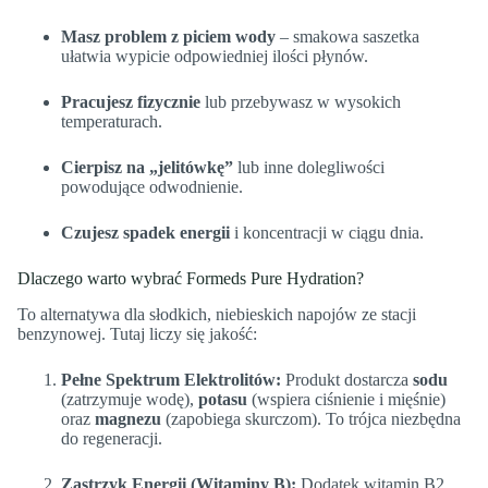
Masz problem z piciem wody
– smakowa saszetka
ułatwia wypicie odpowiedniej ilości płynów.
Pracujesz fizycznie
lub przebywasz w wysokich
temperaturach.
Cierpisz na „jelitówkę”
lub inne dolegliwości
powodujące odwodnienie.
Czujesz spadek energii
i koncentracji w ciągu dnia.
Dlaczego warto wybrać Formeds Pure Hydration?
To alternatywa dla słodkich, niebieskich napojów ze stacji
benzynowej. Tutaj liczy się jakość:
Pełne Spektrum Elektrolitów:
Produkt dostarcza
sodu
(zatrzymuje wodę),
potasu
(wspiera ciśnienie i mięśnie)
oraz
magnezu
(zapobiega skurczom). To trójca niezbędna
do regeneracji.
Zastrzyk Energii (Witaminy B):
Dodatek witamin B2,