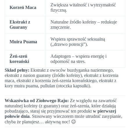
Zwiększa witalność i wytrzymałość
Korzeń Maca
fizyczną.
Ekstrakt z
Naturalne źródło kofeiny – redukuje
Guarany
zmęczenie.
Wspiera sprawność seksualną
Muira Puama
(„drzewo potencji”).
Żeń-szeń
Adaptogen – wspiera energię i
koreański
odporność na stres.
Skład pełny:
Ekstrakt z owoców buzdyganka naziemnego,
ekstrakt z nasion guarany (źródło kofeiny), ekstrakt z korzenia
maca, ekstrakt z korzenia żeń-szenia koreańskiego, ekstrakt z
kory muira puama, pullulan (otoczka kapsułki).
Wskazówka od Ziołowego Raju:
Ze względu na zawartość
naturalnej kofeiny (z guarany) oraz żeń-szenia, które działają
pobudzająco, staraj się przyjmować ten produkt
w pierwszej
połowie dnia
. Stosowany wieczorem może utrudnić zasypianie,
chyba że planujesz… aktywną noc! 😉