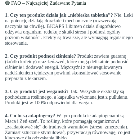
🟢 FAQ – Najczęściej Zadawane Pytania
1. Czy ten produkt działa jak „niebieska tabletka”?
Nie. Leki
na potencję działają doraźnie i mechanicznie (rozszerzają
naczynia na chwilę). BICAPS Libimen działa długofalowo –
odżywia organizm, redukuje skutki stresu i podnosi ogólny
poziom witalności. Efekty są trwalsze, ale wymagają regularnego
stosowania.
2. Czy produkt podnosi ciśnienie?
Produkt zawiera guaranę
(źródło kofeiny) oraz żeń-szeń, które mogą delikatnie podnosić
ciśnienie i dodawać energii. Mężczyźni z nieuregulowanym
nadciśnieniem tętniczym powinni skonsultować stosowanie
preparatu z lekarzem.
3. Czy produkt jest wegański?
Tak. Wszystkie ekstrakty są
pochodzenia roślinnego, a kapsułka wykonana jest z pullulanu.
Produkt jest w 100% odpowiedni dla wegan.
4. Co to są adaptogeny?
W tym produkcie adaptogenami są
Maca i Żeń-szeń. To rośliny, które pomagają organizmowi
„zaadaptować się” do trudnych warunków (stresu, zmęczenia).
Zamiast sztucznie stymulować, przywracają równowagę, co jest
kluczowe dla odzyskania libido.