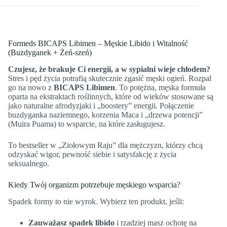
Formeds BICAPS Libimen – Męskie Libido i Witalność
(Buzdyganek + Żeń-szeń)
Czujesz, że brakuje Ci energii, a w sypialni wieje chłodem?
Stres i pęd życia potrafią skutecznie zgasić męski ogień. Rozpal
go na nowo z
BICAPS Libimen
. To potężna, męska formuła
oparta na ekstraktach roślinnych, które od wieków stosowane są
jako naturalne afrodyzjaki i „boostery” energii. Połączenie
buzdyganka naziemnego, korzenia Maca i „drzewa potencji”
(Muira Puama) to wsparcie, na które zasługujesz.
To bestseller w „Ziołowym Raju” dla mężczyzn, którzy chcą
odzyskać wigor, pewność siebie i satysfakcję z życia
seksualnego.
Kiedy Twój organizm potrzebuje męskiego wsparcia?
Spadek formy to nie wyrok. Wybierz ten produkt, jeśli:
Zauważasz spadek libido
i rzadziej masz ochotę na